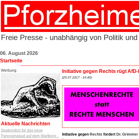
Freie Presse - unabhängig von Politik und
06. August 2026
Startseite
Werbung
Initiative gegen Rechts rügt Af
(25.07.2017 - 10:40)
Aktuelle Nachrichten
Spatenstich für das neue
Initiative
gegen
Rechts
fordert
Dr. Grimmer
Panoramabad auf dem Wartberg...