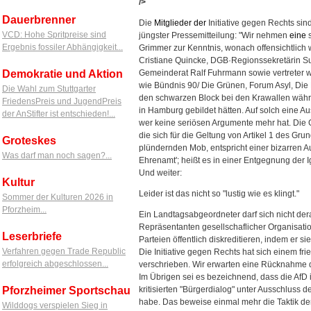
/>
Dauerbrenner
Die
Mitglieder
der
Initiative gegen Rechts si
VCD: Hohe Spritpreise sind
jüngster Pressemitteilung: "Wir nehmen
eine
s
Ergebnis fossiler Abhängigkeit...
Grimmer zur Kenntnis, wonach offensichtlich w
Cristiane Quincke, DGB·Regionssekretärin S
Demokratie und Aktion
Gemeinderat Ralf Fuhrmann sowie vertreter w
wie Bündnis 90/ Die Grünen, Forum Asyl, Die 
Die Wahl zum Stuttgarter
den schwarzen Block bei den Krawallen währ
FriedensPreis und JugendPreis
in Hamburg gebildet hätten. Auf solch eine 
der AnStifter ist entschieden!...
wer keine seriösen Argumente mehr hat. Die
die sich für die Geltung von Artikel 1 des Gr
Groteskes
plündernden Mob, entspricht einer bizarren 
Was darf man noch sagen?...
Ehrenamt'; heißt es in einer Entgegnung der I
Und weiter:
Kultur
Leider ist das nicht so "lustig wie es klingt."
Sommer der Kulturen 2026 in
Pforzheim...
Ein Landtagsabgeordneter darf sich nicht dera
Repräsentanten gesellschaflicher Organisat
Leserbriefe
Parteien öffentlich diskreditieren, indem er si
Verfahren gegen Trade Republic
Die Initiative gegen Rechts hat sich einem fr
erfolgreich abgeschlossen...
verschrieben. Wir erwarten eine Rücknahme d
Im Übrigen sei es bezeichnend, dass die AfD 
Pforzheimer Sportschau
kritisierten "Bürgerdialog" unter Ausschluss de
habe. Das beweise einmal mehr die Taktik der
Wilddogs verspielen Sieg in