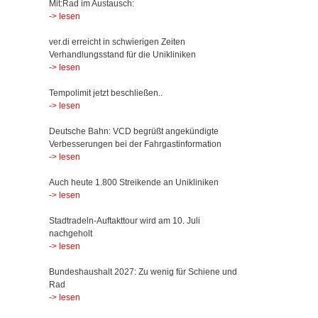
Mit:Rad im Austausch:
-> lesen
ver.di erreicht in schwierigen Zeiten
Verhandlungsstand für die Unikliniken
-> lesen
Tempolimit jetzt beschließen..
-> lesen
Deutsche Bahn: VCD begrüßt angekündigte
Verbesserungen bei der Fahrgastinformation
-> lesen
Auch heute 1.800 Streikende an Unikliniken
-> lesen
Stadtradeln-Auftakttour wird am 10. Juli
nachgeholt
-> lesen
Bundeshaushalt 2027: Zu wenig für Schiene und
Rad
-> lesen