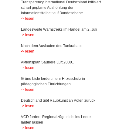
Transparency International Deutschland kritisiert
scharf geplante Aushöhlung der
Informationsfreiheit auf Bundesebene
-> lesen
Landesweite Warnstreiks im Handel am 2. Juli
-> lesen
Nach dem Auslaufen des Tankrabatts...
-> lesen
Aktionsplan Saubere Luft 2030..
-> lesen
Grüne Liste fordert mehr Hitzeschutz in
pädagogischen Einrichtungen
-> lesen
Deutschland gibt Raubkunst an Polen zurück
-> lesen
VCD fordert: Regionalzüge nicht ins Leere
laufen lassen
-> lesen