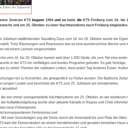
ie Erben der Salpeterer,
nome Zentrum KTS
begann
1994
und
so
hatte
die
KTS Freiburg vom 16. bis 
mswoche und am 25. Oktober zu einer Nachttanzdemo nach Freiburg eingeladen.
m Jubiläum stattfindenden Squatting Days vom 18. bis 29. Oktober wurde die Eige
gestellt. Trotz Räumungen und Repression war es eine wunderschöne Woche und n
en mit einem Lächeln eingeschlafen.
e vom 16. bis 26. Oktober kamen weit über 1.000 Gäste, die zum Teil eine weite 
wurde in der KTS ein vielfältiges und buntes Programm geboten. Es gab Vorträge,
s zu vielen Themen der radikalen Linken, dazu jeden Tag leckeres Essen. Kulturel
ührungen bis zu Konzerten, die gelegentlich zu Partys wurden. Die Badische Zeitu
n jungen Leuten und beschrieb die KTS zum 25. Jubiläum als immaterielles
r akzeptiert.
die wie immer unangemeldete Nachttanzdemo am 25. Oktober, an der wiederum r
der Auftaktkundgebung wurde über aktuelle Kämpfe in Rojava und Chile informiert
 das neue Polizeigesetz
 und konsequenterem Feminismus und
. Mit zwei Soundwägen zog die Demo durch die Innenstadt bis zum Platz der Alte
TS kam die Demonstration an einem leerstehenden und geraden besetzten Haus vo
ng vor der besetzten Villa in der Kronenstraße 21 statt.