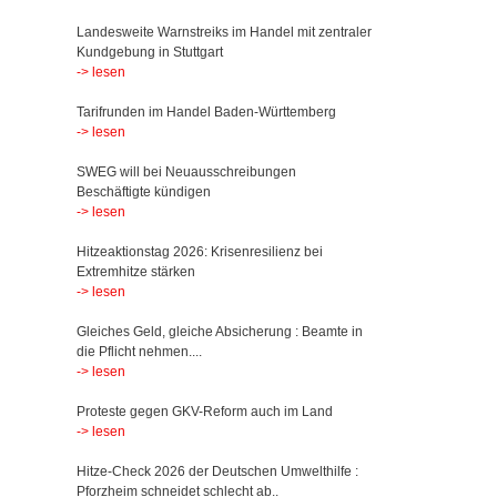
Landesweite Warnstreiks im Handel mit zentraler
Kundgebung in Stuttgart
-> lesen
Tarifrunden im Handel Baden-Württemberg
-> lesen
SWEG will bei Neuausschreibungen
Beschäftigte kündigen
-> lesen
Hitzeaktionstag 2026: Krisenresilienz bei
Extremhitze stärken
-> lesen
Gleiches Geld, gleiche Absicherung : Beamte in
die Pflicht nehmen....
-> lesen
Proteste gegen GKV-Reform auch im Land
-> lesen
Hitze-Check 2026 der Deutschen Umwelthilfe :
Pforzheim schneidet schlecht ab..