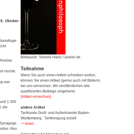
26. Oktober
ntumsfrage
icht
Bildquelle: Simone Hainz / pixelio.de
Anreise
Teilnahme
l reichte
Wenn Sie auch einen Artikel schreiben wollen,
können Sie einen Artikel (gerne auch mit Bildern)
ng war
bei uns einreichen. Wir veröffentlichen alle
qualifizierten Beiträge umgehend.
[Artikel einreichen]
und 1.300
, die
andere Artikel
Tarifrunde Groß- und Außenhandel Baden-
Württemberg : Tarifeinigung erzielt
n Synagoge.
-> lesen
rbei. Also