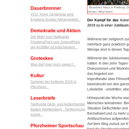
Besetztes Haus in Freiburg: D
Dauerbrenner
Hecker, Whyl feiern
VCD: Hohe Spritpreise sind
Ergebnis fossiler Abhängigkeit...
Der
Kampf
für
das
Auto
2019 zu in einer Jubiläu
Demokratie und Aktion
Die Wahl zum Stuttgarter
Während der zeitgleich zu
FriedensPreis und JugendPreis
mehrfach ganz praktisch 
der AnStifter ist entschieden!...
Wenige sind in diesen Tag
Groteskes
Während der Jubiläumswoch
hatten. In den zehn Tagen 
Was darf man noch sagen?...
Diskussionen und Workshop
das Angebot von
Kultur
Improtheater über Filmvorf
Sommer der Kulturen 2026 in
beeindruckt von den ganze
Pforzheim...
Lokalerbe - umstritten, abe
Leserbriefe
Höhepunkt der Woche war 
Menschen teilnahmen. Bei 
Tarifrunde Groß- und Außenhandel
Situation Geflüchteter und
Baden-Württemberg : Tarifeinigung
thematisiert und zu mehr
erzielt...
Antifaschismus aufgerufen
Auf dem Weg zurück zur K
Pforzheimer Sportschau
fand die Abschlusskundgebu