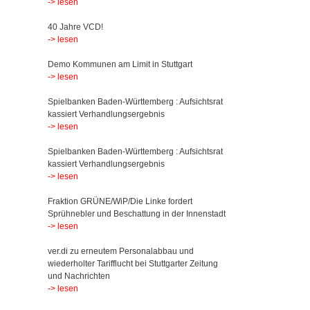
-> lesen
40 Jahre VCD!
-> lesen
Demo Kommunen am Limit in Stuttgart
-> lesen
Spielbanken Baden-Württemberg : Aufsichtsrat
kassiert Verhandlungsergebnis
-> lesen
Spielbanken Baden-Württemberg : Aufsichtsrat
kassiert Verhandlungsergebnis
-> lesen
Fraktion GRÜNE/WiP/Die Linke fordert
Sprühnebler und Beschattung in der Innenstadt
-> lesen
ver.di zu erneutem Personalabbau und
wiederholter Tarifflucht bei Stuttgarter Zeitung
und Nachrichten
-> lesen