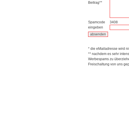
Beitrag**
Spamcode
3408
eingeben
* die eMailadresse wird nic
** nachdem es sehr inten
Werbespams zu überziehen
Freischaltung von uns gep