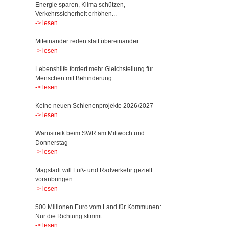
Energie sparen, Klima schützen,
Verkehrssicherheit erhöhen...
-> lesen
Miteinander reden statt übereinander
-> lesen
Lebenshilfe fordert mehr Gleichstellung für
Menschen mit Behinderung
-> lesen
Keine neuen Schienenprojekte 2026/2027
-> lesen
Warnstreik beim SWR am Mittwoch und
Donnerstag
-> lesen
Magstadt will Fuß- und Radverkehr gezielt
voranbringen
-> lesen
500 Millionen Euro vom Land für Kommunen:
Nur die Richtung stimmt...
-> lesen