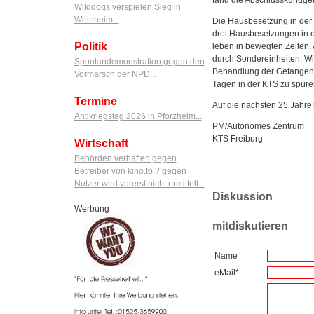
Wilddogs verspielen Sieg in
Weinheim...
Die Hausbesetzung in der 
drei Hausbesetzungen in e
Politik
leben in bewegten Zeiten
durch Sondereinheiten. Wir
Spontandemonstration gegen den
Behandlung der Gefangenen
Vormarsch der NPD...
Tagen in der KTS zu spüre
Termine
Auf die nächsten 25 Jahre!
Antikriegstag 2026 in Pforzheim...
PM/Autonomes Zentrum
KTS Freiburg
Wirtschaft
Behörden verhaften gegen
Betreiber von kino.to ? gegen
Nutzer wird vorerst nicht ermittelt...
Diskussion
Werbung
mitdiskutieren
Name
eMail*