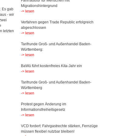
Fahrradtour für Menschen mit
Migrationshintergrund
. Es gab
-> lesen
aus - wir
zwei
Verfahren gegen Trade Republic erfolgreich
e
abgeschlossen
n letzten
-> lesen
Tarifrunde Groß- und Außenhandel Baden-
Württemberg:
-> lesen
BaWü führt kostenfreies Kita-Jahr ein
-> lesen
Tarifrunde Groß- und Außenhandel Baden-
Württemberg
-> lesen
Protest gegen Änderung im
Informationsfreiheitsgesetz
-> lesen
VCD fordert: Fahrgastrechte stärken, Fernzüge
müssen flexibel nutzbar bleiben!