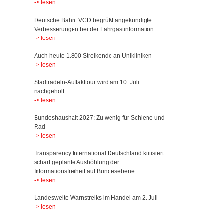
-> lesen
Deutsche Bahn: VCD begrüßt angekündigte
Verbesserungen bei der Fahrgastinformation
-> lesen
Auch heute 1.800 Streikende an Unikliniken
-> lesen
Stadtradeln-Auftakttour wird am 10. Juli
nachgeholt
-> lesen
Bundeshaushalt 2027: Zu wenig für Schiene und
Rad
-> lesen
Transparency International Deutschland kritisiert
scharf geplante Aushöhlung der
Informationsfreiheit auf Bundesebene
-> lesen
Landesweite Warnstreiks im Handel am 2. Juli
-> lesen