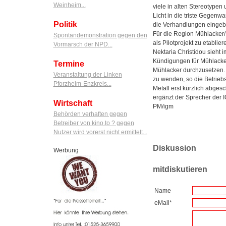
Weinheim...
viele in alten Stereotypen
Licht in die triste Gegenwa
Politik
die Verhandlungen eingeb
Für die Region Mühlacker/
Spontandemonstration gegen den
als Pilotprojekt zu etablier
Vormarsch der NPD...
Nektaria Christidou sieht
Kündigungen für Mühlacke
Termine
Mühlacker durchzusetzen. E
Veranstaltung der Linken
zu wenden, so die Betriebs
Pforzheim-Enzkreis...
Metall erst kürzlich abgesc
ergänzt der Sprecher der I
Wirtschaft
PM/igm
Behörden verhaften gegen
Betreiber von kino.to ? gegen
Nutzer wird vorerst nicht ermittelt...
Diskussion
Werbung
mitdiskutieren
Name
eMail*