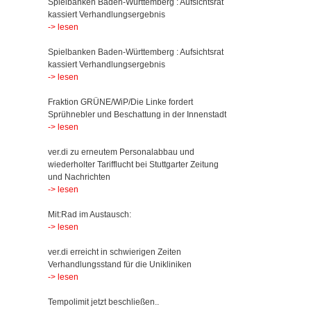
Spielbanken Baden-Württemberg : Aufsichtsrat
kassiert Verhandlungsergebnis
-> lesen
Spielbanken Baden-Württemberg : Aufsichtsrat
kassiert Verhandlungsergebnis
-> lesen
Fraktion GRÜNE/WiP/Die Linke fordert
Sprühnebler und Beschattung in der Innenstadt
-> lesen
ver.di zu erneutem Personalabbau und
wiederholter Tarifflucht bei Stuttgarter Zeitung
und Nachrichten
-> lesen
Mit:Rad im Austausch:
-> lesen
ver.di erreicht in schwierigen Zeiten
Verhandlungsstand für die Unikliniken
-> lesen
Tempolimit jetzt beschließen..