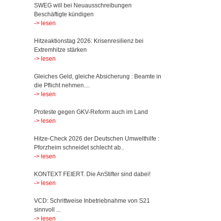
SWEG will bei Neuausschreibungen
Beschäftigte kündigen
-> lesen
Hitzeaktionstag 2026: Krisenresilienz bei
Extremhitze stärken
-> lesen
Gleiches Geld, gleiche Absicherung : Beamte in
die Pflicht nehmen....
-> lesen
Proteste gegen GKV-Reform auch im Land
-> lesen
Hitze-Check 2026 der Deutschen Umwelthilfe :
Pforzheim schneidet schlecht ab..
-> lesen
KONTEXT FEIERT. Die AnStifter sind dabei!
-> lesen
VCD: Schrittweise Inbetriebnahme von S21
sinnvoll ...
-> lesen