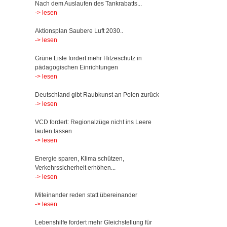
Nach dem Auslaufen des Tankrabatts...
-> lesen
Aktionsplan Saubere Luft 2030..
-> lesen
Grüne Liste fordert mehr Hitzeschutz in
pädagogischen Einrichtungen
-> lesen
Deutschland gibt Raubkunst an Polen zurück
-> lesen
VCD fordert: Regionalzüge nicht ins Leere
laufen lassen
-> lesen
Energie sparen, Klima schützen,
Verkehrssicherheit erhöhen...
-> lesen
Miteinander reden statt übereinander
-> lesen
Lebenshilfe fordert mehr Gleichstellung für