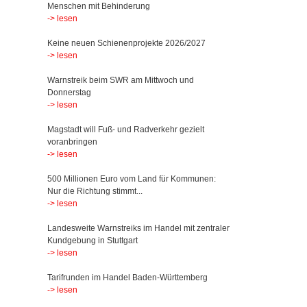
Menschen mit Behinderung
-> lesen
Keine neuen Schienenprojekte 2026/2027
-> lesen
Warnstreik beim SWR am Mittwoch und
Donnerstag
-> lesen
Magstadt will Fuß- und Radverkehr gezielt
voranbringen
-> lesen
500 Millionen Euro vom Land für Kommunen:
Nur die Richtung stimmt...
-> lesen
Landesweite Warnstreiks im Handel mit zentraler
Kundgebung in Stuttgart
-> lesen
Tarifrunden im Handel Baden-Württemberg
-> lesen