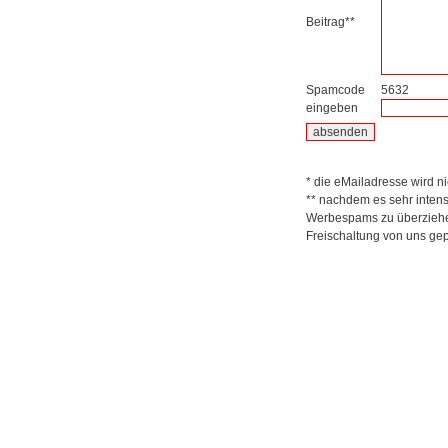
Beitrag**
Spamcode
5632
eingeben
* die eMailadresse wird nic
** nachdem es sehr inten
Werbespams zu überziehen
Freischaltung von uns gep