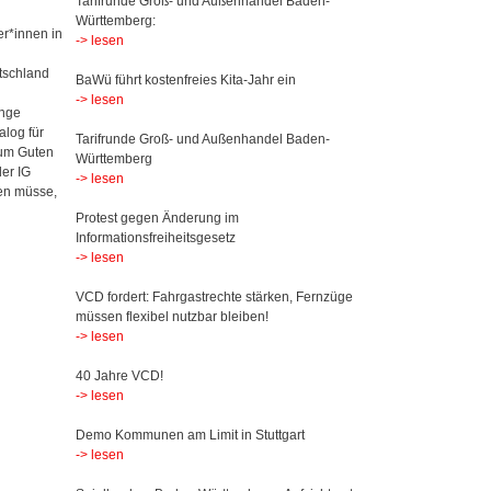
Tarifrunde Groß- und Außenhandel Baden-
Württemberg:
er*innen in
-> lesen
tschland
BaWü führt kostenfreies Kita-Jahr ein
-> lesen
inge
log für
Tarifrunde Groß- und Außenhandel Baden-
zum Guten
Württemberg
der IG
-> lesen
den müsse,
Protest gegen Änderung im
Informationsfreiheitsgesetz
-> lesen
VCD fordert: Fahrgastrechte stärken, Fernzüge
müssen flexibel nutzbar bleiben!
-> lesen
40 Jahre VCD!
-> lesen
Demo Kommunen am Limit in Stuttgart
-> lesen