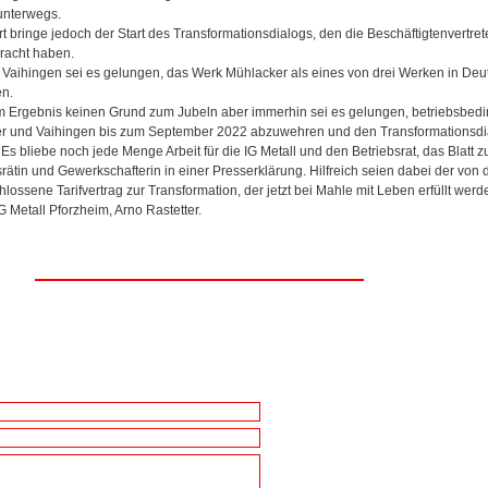
 unterwegs.
rt bringe jedoch der Start des Transformationsdialogs, den die Beschäftigtenvertret
racht haben.
 Vaihingen sei es gelungen, das Werk Mühlacker als eines von drei Werken in Deu
en.
 im Ergebnis keinen Grund zum Jubeln aber immerhin sei es gelungen, betriebsbed
r und Vaihingen bis zum September 2022 abzuwehren und den Transformationsdia
s bliebe noch jede Menge Arbeit für die IG Metall und den Betriebsrat, das Blatt 
rätin und Gewerkschafterin in einer Presserklärung. Hilfreich seien dabei der von 
hlossene Tarifvertrag zur Transformation, der jetzt bei Mahle mit Leben erfüllt wer
G Metall Pforzheim, Arno Rastetter.