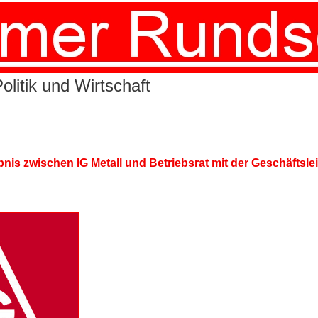
litik und Wirtschaft
is zwischen IG Metall und Betriebsrat mit der Geschäftslei