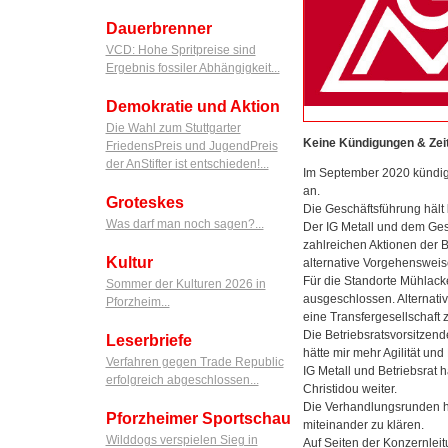
Dauerbrenner
VCD: Hohe Spritpreise sind
Ergebnis fossiler Abhängigkeit...
Demokratie und Aktion
Die Wahl zum Stuttgarter
Keine Kündigungen & Zei
FriedensPreis und JugendPreis
der AnStifter ist entschieden!...
Im September 2020 kündi
an.
Groteskes
Die Geschäftsführung hält
Was darf man noch sagen?...
Der IG Metall und dem Ges
zahlreichen Aktionen der 
Kultur
alternative Vorgehensweis
Für die Standorte Mühlac
Sommer der Kulturen 2026 in
ausgeschlossen. Alternativ
Pforzheim...
eine Transfergesellschaft 
Die Betriebsratsvorsitzend
Leserbriefe
hätte mir mehr Agilität un
Verfahren gegen Trade Republic
IG Metall und Betriebsrat 
erfolgreich abgeschlossen...
Christidou weiter.
Die Verhandlungsrunden h
Pforzheimer Sportschau
miteinander zu klären.
Wilddogs verspielen Sieg in
Auf Seiten der Konzernlei