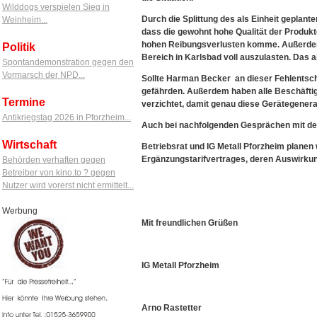
Wilddogs verspielen Sieg in
Durch die Splittung des als Einheit geplant
Weinheim...
dass die gewohnt hohe Qualität der Produkt
hohen Reibungsverlusten komme. Außerdem r
Politik
Bereich in Karlsbad voll auszulasten. Das 
Spontandemonstration gegen den
Vormarsch der NPD...
Sollte Harman Becker an dieser Fehlentsch
gefährden. Außerdem haben alle Beschäftigt
Termine
verzichtet, damit genau diese Gerätegenerat
Antikriegstag 2026 in Pforzheim...
Auch bei nachfolgenden Gesprächen mit der 
Wirtschaft
Betriebsrat und IG Metall Pforzheim plane
Ergänzungstarifvertrages, deren Auswirku
Behörden verhaften gegen
Betreiber von kino.to ? gegen
Nutzer wird vorerst nicht ermittelt...
Werbung
Mit freundlichen Grüßen
IG Metall Pforzheim
Arno Rastetter