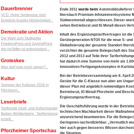
Dauerbrenner
Ende 2011
wurde
beim
Automobilzuliefere
Ittersbach Prämium-Infotainmentsysteme
f
VCD: Hohe Spritpreise sind
Südwestmetall abgeschlossen. Dieser wurd
Ergebnis fossiler Abhängigkeit...
sehen Betriebsrat und IG Metall diesen Vert
Demokratie und Aktion
Inhalt des Ergänzungstarifvertrages ist die
Die Wahl zum Stuttgarter
Gerätegeneration NTG5 für die neue S- und 
FriedensPreis und JugendPreis
Globalisierung der gesamte Standort Itters
der AnStifter ist entschieden!...
verzichtet die gesamte Belegschaft des Sta
2012 und 2013 auf Teile ihrer Tariferhöhu
Groteskes
hat dadurch eine Summe von mehr als 1.00
innovativen Fertigungskonzeptes in Karlsb
Was darf man noch sagen?...
Bei der Betriebsversammlung am 8. April 20
Kultur
Geräte für die C-Klasse nun aber am Unga
Sommer der Kulturen 2026 in
dieser Plan mit angeblich notwendigen K
Pforzheim...
Betriebsrat, IG Metall Pforzheim und Besch
Ergänzungstarifvertrag.
Leserbriefe
Die Geschäftsführung wurde in der Betrieb
Tarifrunde Groß- und Außenhandel
technischen Machbarkeit dieser Maßnahme k
Baden-Württemberg : Tarifeinigung
unzureichend beantworten. Für die Belegscha
erzielt...
Geringsten nachvollziehbar. „Vermutlich w
hier auch gegen besseres Wissen durchsetz
Pforzheimer Sportschau
die Situation.