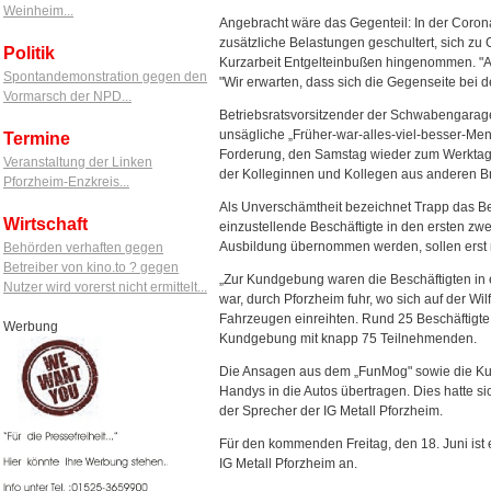
Weinheim...
Angebracht wäre das Gegenteil: In der Coro
zusätzliche Belastungen geschultert, sich zu 
Politik
Kurzarbeit Entgelteinbußen hingenommen. "All
Spontandemonstration gegen den
"Wir erwarten, dass sich die Gegenseite bei 
Vormarsch der NPD...
Betriebsratsvorsitzender der Schwabengarage
unsägliche „Früher-war-alles-viel-besser-Ment
Termine
Forderung, den Samstag wieder zum Werktag z
Veranstaltung der Linken
der Kolleginnen und Kollegen aus anderen Br
Pforzheim-Enzkreis...
Als Unverschämtheit bezeichnet Trapp das Beg
Wirtschaft
einzustellende Beschäftigte in den ersten zwe
Ausbildung übernommen werden, sollen erst na
Behörden verhaften gegen
Betreiber von kino.to ? gegen
„Zur Kundgebung waren die Beschäftigten in 
Nutzer wird vorerst nicht ermittelt...
war, durch Pforzheim fuhr, wo sich auf der W
Fahrzeugen einreihten. Rund 25 Beschäftigte
Werbung
Kundgebung mit knapp 75 Teilnehmenden.
Die Ansagen aus dem „FunMog" sowie die Ku
Handys in die Autos übertragen. Dies hatte si
der Sprecher der IG Metall Pforzheim.
Für den kommenden Freitag, den 18. Juni ist 
IG Metall Pforzheim an.