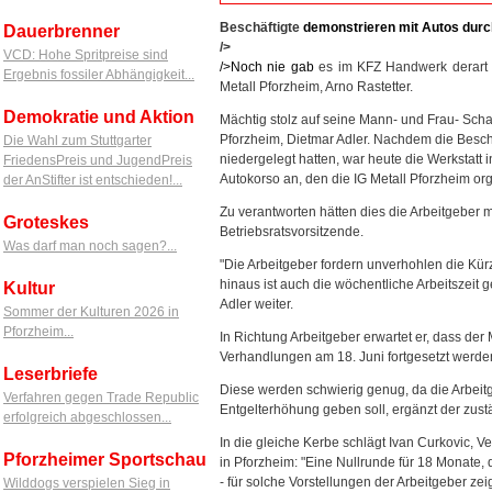
Beschäftigte
demonstrieren
mit
Autos
durc
Dauerbrenner
/>
VCD: Hohe Spritpreise sind
/>Noch nie
gab
es im KFZ Handwerk derart v
Ergebnis fossiler Abhängigkeit...
Metall Pforzheim, Arno Rastetter.
Demokratie und Aktion
Mächtig stolz auf seine Mann- und Frau- Schaft
Pforzheim, Dietmar Adler. Nachdem die Beschä
Die Wahl zum Stuttgarter
niedergelegt hatten, war heute die Werkstatt 
FriedensPreis und JugendPreis
Autokorso an, den die IG Metall Pforzheim orga
der AnStifter ist entschieden!...
Zu verantworten hätten dies die Arbeitgeber m
Groteskes
Betriebsratsvorsitzende.
Was darf man noch sagen?...
"Die Arbeitgeber fordern unverhohlen die Kür
hinaus ist auch die wöchentliche Arbeitszeit
Kultur
Adler weiter.
Sommer der Kulturen 2026 in
Pforzheim...
In Richtung Arbeitgeber erwartet er, dass der M
Verhandlungen am 18. Juni fortgesetzt werde
Leserbriefe
Diese werden schwierig genug, da die Arbeitg
Verfahren gegen Trade Republic
Entgelterhöhung geben soll, ergänzt der zust
erfolgreich abgeschlossen...
In die gleiche Kerbe schlägt Ivan Curkovic,
Pforzheimer Sportschau
in Pforzheim: "Eine Nullrunde für 18 Monate,
- für solche Vorstellungen der Arbeitgeber zei
Wilddogs verspielen Sieg in