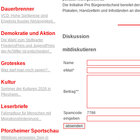
Die Initiative Pro Bürgerentscheid bereitet 
Dauerbrenner
Plakaten, Handzetteln und Infoständen an die 
VCD: Hohe Spritpreise sind
Ergebnis fossiler Abhängigkeit...
Demokratie und Aktion
Diskussion
Die Wahl zum Stuttgarter
FriedensPreis und JugendPreis
mitdiskutieren
der AnStifter ist entschieden!...
Groteskes
Name
Was darf man noch sagen?...
eMail*
Kultur
Sommer der Kulturen 2026 in
Beitrag**
Pforzheim...
Leserbriefe
Spamcode
7786
Fahrradtour für Menschen mit
eingeben
Migrationshintergrund...
Pforzheimer Sportschau
Wilddogs verspielen Sieg in