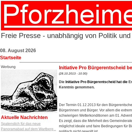
Freie Presse - unabhängig von Politik und
08. August 2026
Startseite
Werbung
Initiative Pro Bürgerentscheid 
(28.10.2013 - 10:30)
Die
Initiative
Pro
Bürgerentscheid
hat
die
En
Kenntnis genommen.
Der Termin 01.12.2013 für den Bürgerentsche
Bürgerinnen und Bürger. Vor allem die extrem
schwierigen Wetterkonditionen am 01. Advent 
Aktuelle Nachrichten
Es zeigt, dass die Mehrheit des Gemeinderates
Spatenstich für das neue
möglichst ideale und faire Bedingungen für 
Panoramabad auf dem Wartberg...
politisch nicht gewollt ist.