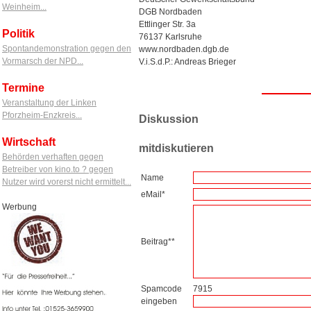
Weinheim...
DGB Nordbaden
Ettlinger Str. 3a
Politik
76137 Karlsruhe
Spontandemonstration gegen den
www.nordbaden.dgb.de
Vormarsch der NPD...
V.i.S.d.P.: Andreas Brieger
Termine
Veranstaltung der Linken
Pforzheim-Enzkreis...
Diskussion
Wirtschaft
mitdiskutieren
Behörden verhaften gegen
Betreiber von kino.to ? gegen
Name
Nutzer wird vorerst nicht ermittelt...
eMail*
Werbung
Beitrag**
Spamcode
7915
eingeben