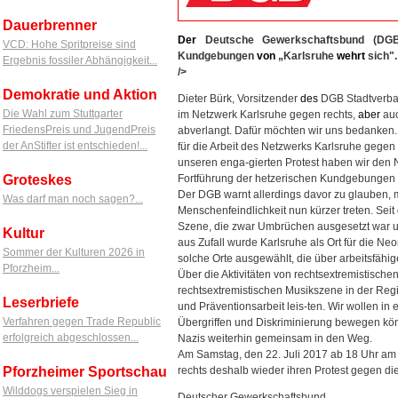
Dauerbrenner
Der
Deutsche Gewerkschaftsbund (DG
VCD: Hohe Spritpreise sind
Kundgebungen
von
„Karlsruhe
wehrt
sich".
Ergebnis fossiler Abhängigkeit...
/>
Demokratie und Aktion
Dieter Bürk, Vorsitzender
des
DGB Stadtverban
Die Wahl zum Stuttgarter
im Netzwerk Karlsruhe gegen rechts,
aber
auc
FriedensPreis und JugendPreis
abverlangt. Dafür möchten wir uns bedanken. D
der AnStifter ist entschieden!...
für die Arbeit des Netzwerks Karlsruhe gegen
unseren enga-gierten Protest haben wir den
Groteskes
Fortführung der hetzerischen Kundgebungen nic
Der DGB warnt allerdings davor zu glauben
Was darf man noch sagen?...
Menschenfeindlichkeit nun kürzer treten. Seit
Szene, die zwar Umbrüchen ausgesetzt war un
Kultur
aus Zufall wurde Karlsruhe als Ort für die 
Sommer der Kulturen 2026 in
solche Orte ausgewählt, die über arbeitsfähig
Pforzheim...
Über die Aktivitäten von rechtsextremistisch
rechtsextremistischen Musikszene in der Regi
Leserbriefe
und Präventionsarbeit leis-ten. Wir wollen in 
Verfahren gegen Trade Republic
Übergriffen und Diskriminierung bewegen kön
erfolgreich abgeschlossen...
Nazis weiterhin gemeinsam in den Weg.
Am Samstag, den 22. Juli 2017 ab 18 Uhr am
Pforzheimer Sportschau
rechts deshalb wieder ihren Protest gegen di
Wilddogs verspielen Sieg in
Deutscher Gewerkschaftsbund