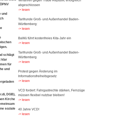
Verfahren gegen Trade Republic erfolgreich
s ÖPNV
abgeschlossen
-> lesen
e und
ich
Tarifrunde Groß- und Außenhandel Baden-
Württemberg:
ge
-> lesen
e
BaWü führt kostenfreies Kita-Jahr ein
zwischen
-> lesen
igen.
Tarifrunde Groß- und Außenhandel Baden-
nd schlägt
Württemberg
 klar
-> lesen
mmen für
che und
Protest gegen Änderung im
Informationsfreiheitsgesetz
-> lesen
ergeladen
VCD fordert: Fahrgastrechte stärken, Fernzüge
.di, DGB),
müssen flexibel nutzbar bleiben!
hen Kirche
-> lesen
 Gemeinsam
ine soziale
40 Jahre VCD!
-> lesen