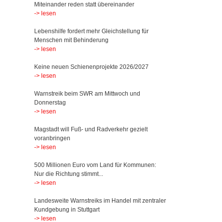
Miteinander reden statt übereinander
-> lesen
Lebenshilfe fordert mehr Gleichstellung für
Menschen mit Behinderung
-> lesen
Keine neuen Schienenprojekte 2026/2027
-> lesen
Warnstreik beim SWR am Mittwoch und
Donnerstag
-> lesen
Magstadt will Fuß- und Radverkehr gezielt
voranbringen
-> lesen
500 Millionen Euro vom Land für Kommunen:
Nur die Richtung stimmt...
-> lesen
Landesweite Warnstreiks im Handel mit zentraler
Kundgebung in Stuttgart
-> lesen