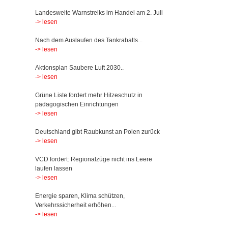
Landesweite Warnstreiks im Handel am 2. Juli
-> lesen
Nach dem Auslaufen des Tankrabatts...
-> lesen
Aktionsplan Saubere Luft 2030..
-> lesen
Grüne Liste fordert mehr Hitzeschutz in
pädagogischen Einrichtungen
-> lesen
Deutschland gibt Raubkunst an Polen zurück
-> lesen
VCD fordert: Regionalzüge nicht ins Leere
laufen lassen
-> lesen
Energie sparen, Klima schützen,
Verkehrssicherheit erhöhen...
-> lesen