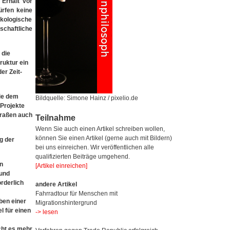
 Erhalt vor
ürfen keine
ökologische
schaftliche
 die
ruktur ein
r Zeit-
die dem
Bildquelle: Simone Hainz / pixelio.de
Projekte
traßen auch
Teilnahme
Wenn Sie auch einen Artikel schreiben wollen,
können Sie einen Artikel (gerne auch mit Bildern)
g der
bei uns einreichen. Wir veröffentlichen alle
qualifizierten Beiträge umgehend.
n
[Artikel einreichen]
 und
rderlich
andere Artikel
Fahrradtour für Menschen mit
ben einer
Migrationshintergrund
l für einen
-> lesen
cht es mehr