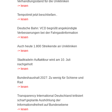
Verhandlungsstand für die Unikliniken
-> lesen
Tempolimit jetzt beschließen..
-> lesen
Deutsche Bahn: VCD begrüßt angekündigte
Verbesserungen bei der Fahrgastinformation
-> lesen
Auch heute 1.800 Streikende an Unikliniken
-> lesen
Stadtradeln-Auftakttour wird am 10. Juli
nachgeholt
-> lesen
Bundeshaushalt 2027: Zu wenig für Schiene und
Rad
-> lesen
Transparency International Deutschland kritisiert
scharf geplante Aushöhlung der
Informationsfreiheit auf Bundesebene
-> lesen