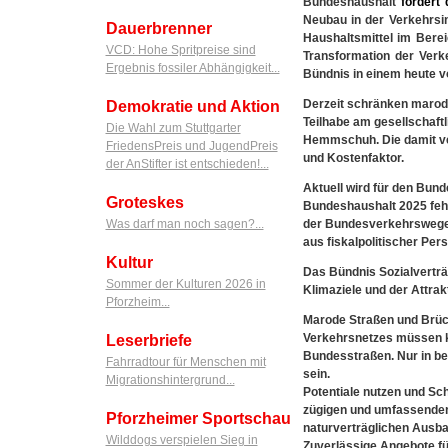
Bundeshaushalt
fordert
Neubau in der Verkehrsin
Dauerbrenner
Haushaltsmittel im Bere
VCD: Hohe Spritpreise sind
Transformation der Verkeh
Ergebnis fossiler Abhängigkeit...
Bündnis in einem heute v
Derzeit schränken marode
Demokratie und Aktion
Teilhabe am gesellschaftl
Die Wahl zum Stuttgarter
Hemmschuh. Die damit ve
FriedensPreis und JugendPreis
und Kostenfaktor.
der AnStifter ist entschieden!...
Aktuell wird für den Bund
Groteskes
Bundeshaushalt 2025 fehl
Was darf man noch sagen?...
der Bundesverkehrswegep
aus fiskalpolitischer Per
Kultur
Das Bündnis Sozialverträ
Sommer der Kulturen 2026 in
Klimaziele und der Attra
Pforzheim...
Marode Straßen und Brück
Verkehrsnetzes müssen k
Leserbriefe
Bundesstraßen. Nur in b
Fahrradtour für Menschen mit
sein.
Migrationshintergrund...
Potentiale nutzen und Sch
zügigen und umfassenden 
Pforzheimer Sportschau
naturverträglichen Ausba
Wilddogs verspielen Sieg in
Zuverlässige Angebote fü