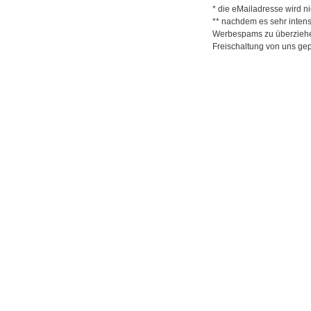
* die eMailadresse wird nic
** nachdem es sehr inten
Werbespams zu überziehen
Freischaltung von uns gep