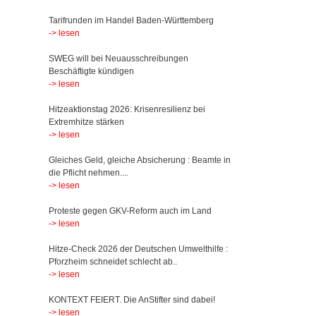
Tarifrunden im Handel Baden-Württemberg
-> lesen
SWEG will bei Neuausschreibungen
Beschäftigte kündigen
-> lesen
Hitzeaktionstag 2026: Krisenresilienz bei
Extremhitze stärken
-> lesen
Gleiches Geld, gleiche Absicherung : Beamte in
die Pflicht nehmen....
-> lesen
Proteste gegen GKV-Reform auch im Land
-> lesen
Hitze-Check 2026 der Deutschen Umwelthilfe :
Pforzheim schneidet schlecht ab..
-> lesen
KONTEXT FEIERT. Die AnStifter sind dabei!
-> lesen