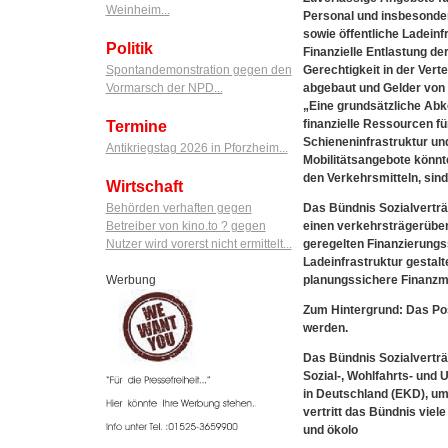
Weinheim...
Personal und insbesonder
sowie öffentliche Ladeinf
Politik
Finanzielle Entlastung der
Spontandemonstration gegen den
Gerechtigkeit in der Vert
Vormarsch der NPD...
abgebaut und Gelder von k
„Eine grundsätzliche Ab
finanzielle Ressourcen fü
Termine
Schieneninfrastruktur un
Antikriegstag 2026 in Pforzheim...
Mobilitätsangebote könnt
den Verkehrsmitteln, sind
Wirtschaft
Behörden verhaften gegen
Das Bündnis Sozialverträ
Betreiber von kino.to ? gegen
einen verkehrsträgerüberg
Nutzer wird vorerst nicht ermittelt...
geregelten Finanzierung
Ladeinfrastruktur gestalt
Werbung
planungssichere Finanzmit
Zum Hintergrund: Das Pos
werden.
Das Bündnis Sozialverträg
Sozial-, Wohlfahrts- un
in Deutschland (EKD), um
vertritt das Bündnis viele
und ökolo