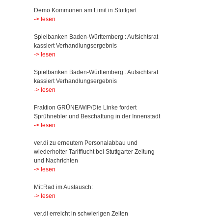
Demo Kommunen am Limit in Stuttgart
-> lesen
Spielbanken Baden-Württemberg : Aufsichtsrat
kassiert Verhandlungsergebnis
-> lesen
Spielbanken Baden-Württemberg : Aufsichtsrat
kassiert Verhandlungsergebnis
-> lesen
Fraktion GRÜNE/WiP/Die Linke fordert
Sprühnebler und Beschattung in der Innenstadt
-> lesen
ver.di zu erneutem Personalabbau und
wiederholter Tarifflucht bei Stuttgarter Zeitung
und Nachrichten
-> lesen
Mit:Rad im Austausch:
-> lesen
ver.di erreicht in schwierigen Zeiten