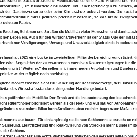
das
Bündnis Sozialverträgliche Mobilitätswende eine klare Priorisierung von
frastruktur. „Um Klimaziele einzuhalten und Lebensgrundlagen zu sichern, d
ich der Daseinsvorsorge oder beim Klimaschutz gekürzt werden. Die sozial-
rsinfrastruktur muss politisch priorisiert werden", so das breite zivilgesell
orgelegten Papier.
 Brücken, Schienen und Straßen die Mobilität vieler Menschen und damit auch
ichen Leben ein. Auch für den Wirtschaftsverkehr ist der Status Quo der Infrast
rbundenen Verzögerungen, Umwege und Unzuverlässigkeit sind ein bedeutende
eshaushalt 2025 eine Lücke im zweistelligen Milliardenbereich prognostiziert, 
en wird. Angesichts der zu erwartenden massiven Kostensteigerungen für die 
lanung ist "Weiter so" derselben mit immer neuen Autobahnen und Bundess
spektive weder möglich noch nachhaltig.
gliche Mobilitätswende sieht zur Sicherung der Daseinsvorsorge, der Einhaltun
ktivität des Wirtschaftsstandorts dringenden Handlungsbedarf:
en gefährden die Mobilität: Der Erhalt und die Instandsetzung des bestehende
onsequent höher priorisiert werden als der Neu- und Ausbau von Autobahnen
egründeten Ausnahmefällen kann Straßenneubau noch im begrenzten Maße erfo
ienennetz ausbauen: Für ein langfristig resilientes Schienennetz braucht es ne
Sanierung, Elektrifizierung und Reaktivierung von Strecken mehr Bundesmitte
u der Schiene.
r Arbeitswege: Für eine echte Wahlfreiheit zwischen den Verkehrsmitteln brau