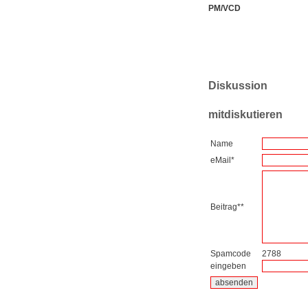
PM/VCD
Diskussion
mitdiskutieren
Name
eMail*
Beitrag**
Spamcode
2788
eingeben