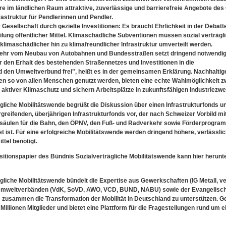
e im ländlichen Raum attraktive, zuverlässige und barrierefreie Angebote de
rastruktur für Pendlerinnen und Pendler.
 Gesellschaft durch gezielte Investitionen: Es braucht Ehrlichkeit in der Debatt
eilung öffentlicher Mittel. Klimaschädliche Subventionen müssen sozial verträgl
limaschädlicher hin zu klimafreundlicher Infrastruktur umverteilt werden.
kehr vom Neubau von Autobahnen und Bundesstraßen setzt dringend notwendi
r den Erhalt des bestehenden Straßennetzes und Investitionen in die
d den Umweltverbund frei", heißt es in der gemeinsamen Erklärung. Nachhaltig
en so von allen Menschen genutzt werden, bieten eine echte Wahlmöglichkeit 
 aktiver Klimaschutz und sichern Arbeitsplätze in zukunftsfähigen Industriezwe
gliche Mobilitätswende begrüßt die Diskussion über einen Infrastrukturfonds u
reifenden, überjährigen Infrastrukturfonds vor, der nach Schweizer Vorbild mit
ssäulen für die Bahn, den ÖPNV, den Fuß- und Radverkehr sowie Förderprogra
et ist. Für eine erfolgreiche Mobilitätswende werden dringend höhere, verlässli
tel benötigt.
itionspapier des Bündnis Sozialverträgliche Mobilitätswende kann hier herunt
liche Mobilitätswende bündelt die Expertise aus Gewerkschaften (IG Metall, ver
d Umweltverbänden (VdK, SoVD, AWO, VCD, BUND, NABU) sowie der Evangelisc
 zusammen die Transformation der Mobilität in Deutschland zu unterstützen.
 Millionen Mitglieder und bietet eine Plattform für die Fragestellungen rund um e