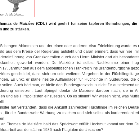
ar de Maiziere,,,
Thomas de Maizière (CDU)
wird
geehrt
für
seine tapferen Bemühungen,
die
en
und
zu stärken.
Schengen-Abkommen und der einen oder anderen Visa-Erleichterung wurde es n
eld aus dem Kreise der Regierung aufsteht und daran erinnert, dass wir hier im
dereinführung von Grenzkontrollen durch den Herrn Minister darf als besondere
kenheit gewertet werden. De Maizière ist selbst Nachkomme einer huge
 im 17. Jahrhundert aus dem absolutistischen Frankreich ins Brandenburgische gez
izières geschuldet, dass sich um sein weiteres Vorgehen in der Flüchtlingsfrage
en. Es unkt, er plane riesige Auffanglager für Flüchtlinge in Südeuropa, die 
n sollen. Auch hört man, er hielte den Bundesgrenzschutz nicht für ausreichend u
herung einsetzen. Laut Spiegel denke de Maizière darüber nach, sie in Am
len und als Hilfspolizisten einzusetzen. Ob es stimmt? Wir wissen nicht, was Muttis
lt.
inister hat verstanden, dass die Ankunft zahlreicher Flüchtlinge im reichen Deut
t, für die Bundeswehr Werbung zu machen und sich selbst als karriereorientierte
gen.
ch an Thomas de Maizière bald das Sprichwort erfüllt: Hochmut kommt vor dem Fall
ktorarbeit aus dem Jahre 1986 nach Plagiaten durchsuchen?