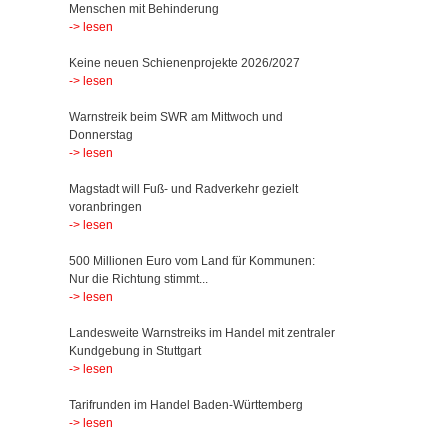
Menschen mit Behinderung
-> lesen
Keine neuen Schienenprojekte 2026/2027
-> lesen
Warnstreik beim SWR am Mittwoch und
Donnerstag
-> lesen
Magstadt will Fuß- und Radverkehr gezielt
voranbringen
-> lesen
500 Millionen Euro vom Land für Kommunen:
Nur die Richtung stimmt...
-> lesen
Landesweite Warnstreiks im Handel mit zentraler
Kundgebung in Stuttgart
-> lesen
Tarifrunden im Handel Baden-Württemberg
-> lesen