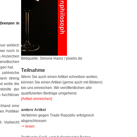
Grenzen
in
un wirklich
mer noch in
s Anzeichen
Bildquelle: Simone Hainz / pixelio.de
nottischen
ogen hat.
Teilnahme
 zahlreiche
Wenn Sie auch einen Artikel schreiben wollen,
dann streng
können Sie einen Artikel (gerne auch mit Bildern)
nd wolle die
bei uns einreichen. Wir veröffentlichen alle
tshilfe der
qualifizierten Beiträge umgehend.
 furchtloser
[Artikel einreichen]
schland eine
andere Artikel
n Politiker
Verfahren gegen Trade Republic erfolgreich
abgeschlossen
. Vielleicht
-> lesen