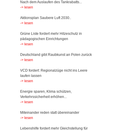
Nach dem Auslaufen des Tankrabatts...
-> lesen
Aktionsplan Saubere Luft 2030..
-> lesen
Grüne Liste fordert mehr Hitzeschutz in
pädagogischen Einrichtungen
-> lesen
Deutschland gibt Raubkunst an Polen zurück
-> lesen
VCD fordert: Regionalzüge nicht ins Leere
laufen lassen
-> lesen
Energie sparen, Klima schützen,
Verkehrssicherheit erhöhen...
-> lesen
Miteinander reden statt übereinander
-> lesen
Lebenshilfe fordert mehr Gleichstellung für