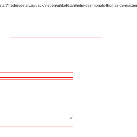
start/frieden/detail/zurueck/frieden/artikel/stahlhelm-des-monats-thomas-de-maizier