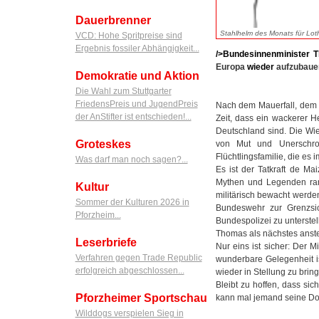
Dauerbrenner
Stahlhelm des Monats für Loth
VCD: Hohe Spritpreise sind
Ergebnis fossiler Abhängigkeit...
/>Bundesinnenminister 
Europa
wieder
aufzubau
Demokratie und Aktion
Die Wahl zum Stuttgarter
FriedensPreis und JugendPreis
Nach dem Mauerfall, dem 
der AnStifter ist entschieden!...
Zeit, dass ein wackerer H
Deutschland sind. Die Wie
Groteskes
von Mut und Unerschroc
Flüchtlingsfamilie, die es
Was darf man noch sagen?...
Es ist der Tatkraft de Ma
Mythen und Legenden rang
Kultur
militärisch bewacht werde
Sommer der Kulturen 2026 in
Bundeswehr zur Grenzsic
Pforzheim...
Bundespolizei zu unterstel
Thomas als nächstes anstel
Leserbriefe
Nur eins ist sicher: Der M
Verfahren gegen Trade Republic
wunderbare Gelegenheit is
erfolgreich abgeschlossen...
wieder in Stellung zu brin
Bleibt zu hoffen, dass si
Pforzheimer Sportschau
kann mal jemand seine Do
Wilddogs verspielen Sieg in