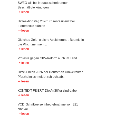
SWEG will bei Neuausschreibungen
Beschäftigte kündigen
-> lesen
Hitzeaktionstag 2026: Krisenresilienz bei
Extremhitze stärken
-> lesen
Gleiches Geld, gleiche Absicherung : Beamte in
die Pflicht nehmen....
-> lesen
Proteste gegen GKV-Reform auch im Land
-> lesen
Hitze-Check 2026 der Deutschen Umwelthilfe :
Pforzheim schneidet schlecht ab..
-> lesen
KONTEXT FEIERT. Die AnStifter sind dabei!
-> lesen
VCD: Schrittweise Inbetriebnahme von S21
sinnvoll ...
-> lesen