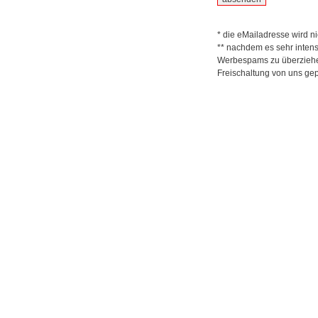
* die eMailadresse wird nic
** nachdem es sehr inten
Werbespams zu überziehen
Freischaltung von uns gep