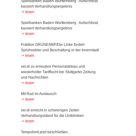
Spielbanken Baden-Württemberg : Aufsichtsrat
kassiert Verhandlungsergebnis
-> lesen
Spielbanken Baden-Württemberg : Aufsichtsrat
kassiert Verhandlungsergebnis
-> lesen
Fraktion GRÜNE/WiP/Die Linke fordert
Sprühnebler und Beschattung in der Innenstadt
-> lesen
ver.di zu erneutem Personalabbau und
wiederholter Tarifflucht bei Stuttgarter Zeitung
und Nachrichten
-> lesen
Mit:Rad im Austausch:
-> lesen
ver.di erreicht in schwierigen Zeiten
Verhandlungsstand für die Unikliniken
-> lesen
Tempolimit jetzt beschließen..