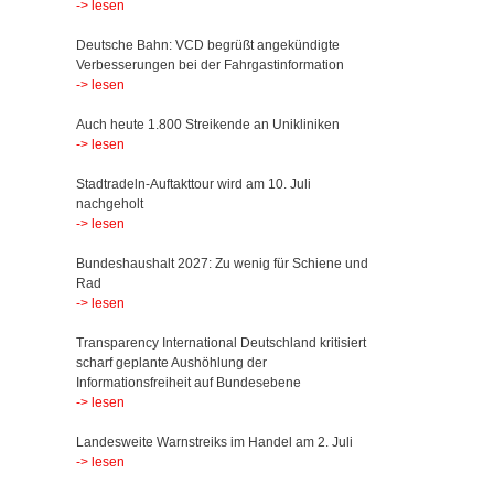
-> lesen
Deutsche Bahn: VCD begrüßt angekündigte
Verbesserungen bei der Fahrgastinformation
-> lesen
Auch heute 1.800 Streikende an Unikliniken
-> lesen
Stadtradeln-Auftakttour wird am 10. Juli
nachgeholt
-> lesen
Bundeshaushalt 2027: Zu wenig für Schiene und
Rad
-> lesen
Transparency International Deutschland kritisiert
scharf geplante Aushöhlung der
Informationsfreiheit auf Bundesebene
-> lesen
Landesweite Warnstreiks im Handel am 2. Juli
-> lesen