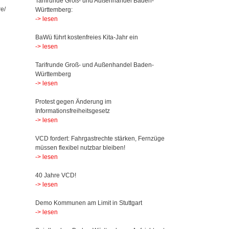
Tarifrunde Groß- und Außenhandel Baden-
e/
Württemberg:
-> lesen
BaWü führt kostenfreies Kita-Jahr ein
-> lesen
Tarifrunde Groß- und Außenhandel Baden-
Württemberg
-> lesen
Protest gegen Änderung im
Informationsfreiheitsgesetz
-> lesen
VCD fordert: Fahrgastrechte stärken, Fernzüge
müssen flexibel nutzbar bleiben!
-> lesen
40 Jahre VCD!
-> lesen
Demo Kommunen am Limit in Stuttgart
-> lesen