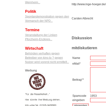
Weinheim...
http://www.inge-hoeger.de/
Politik
Spontandemonstration gegen den
Carsten Albrecht
Vormarsch der NPD...
Termine
Veranstaltung der Linken
Diskussion
Pforzheim-Enzkreis...
mitdiskutieren
Wirtschaft
Behörden verhaften gegen
Betreiber von kino.to ? gegen
Name
Nutzer wird vorerst nicht ermittelt...
eMail*
Werbung
Beitrag**
Spamcode
1953
eingeben