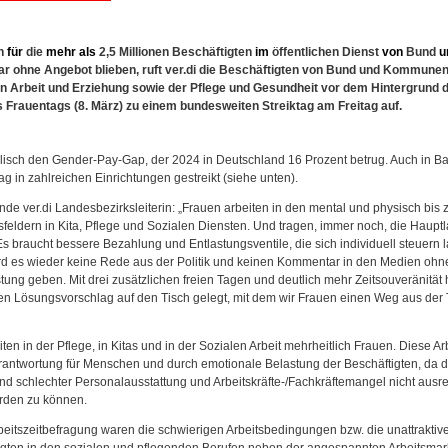
en
für
die
mehr
als
2,5 Millionen Beschäftigten
im
öffentlichen Dienst
von
Bund
u
ar ohne Angebot blieben, ruft ver.di die Beschäftigten von Bund und Kommunen
en Arbeit und Erziehung sowie der Pflege und Gesundheit vor dem Hintergrund 
 Frauentags (8. März) zu einem bundesweiten Streiktag am Freitag auf.
lisch den Gender-Pay-Gap, der 2024 in Deutschland 16 Prozent betrug. Auch in B
g in zahlreichen Einrichtungen gestreikt (siehe unten).
ende ver.di Landesbezirksleiterin: „Frauen arbeiten in den mental und physisch bis
feldern in Kita, Pflege und Sozialen Diensten. Und tragen, immer noch, die Hauptl
s braucht bessere Bezahlung und Entlastungsventile, die sich individuell steuern 
d es wieder keine Rede aus der Politik und keinen Kommentar in den Medien ohn
ung geben. Mit drei zusätzlichen freien Tagen und deutlich mehr Zeitsouveränität
en Lösungsvorschlag auf den Tisch gelegt, mit dem wir Frauen einen Weg aus der Te
iten in der Pflege, in Kitas und in der Sozialen Arbeit mehrheitlich Frauen. Diese Ar
rantwortung für Menschen und durch emotionale Belastung der Beschäftigten, da d
d schlechter Personalausstattung und Arbeitskräfte-/Fachkräftemangel nicht ausr
rden zu können.
beitszeitbefragung waren die schwierigen Arbeitsbedingungen bzw. die unattraktiv
tigten in den sozialen und pflegenden Berufen neben der angespannten Arbeitsmar