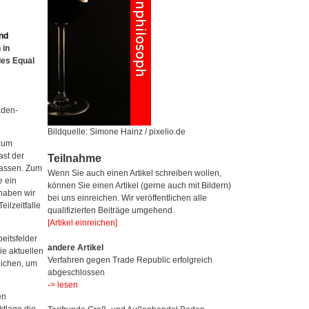
nd
 in
des Equal
aden-
Bildquelle: Simone Hainz / pixelio.de
 zum
ast der
Teilnahme
lassen. Zum
Wenn Sie auch einen Artikel schreiben wollen,
e ein
können Sie einen Artikel (gerne auch mit Bildern)
 haben wir
bei uns einreichen. Wir veröffentlichen alle
ilzeitfalle
qualifizierten Beiträge umgehend.
[Artikel einreichen]
beitsfelder
andere Artikel
ie aktuellen
Verfahren gegen Trade Republic erfolgreich
eichen, um
abgeschlossen
-> lesen
en
ktlage die