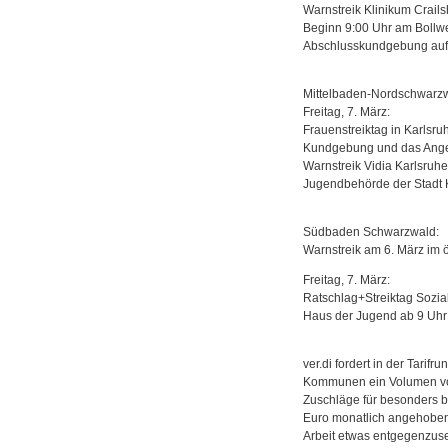
Warnstreik Klinikum Crails
Beginn 9:00 Uhr am Bollwe
Abschlusskundgebung auf 
Mittelbaden-Nordschwarzw
Freitag, 7. März:
Frauenstreiktag in Karlsru
Kundgebung und das Angeb
Warnstreik Vidia Karlsruhe
Jugendbehörde der Stadt Ka
Südbaden Schwarzwald:
Warnstreik am 6. März im 
Freitag, 7. März:
Ratschlag+Streiktag Sozial
Haus der Jugend ab 9 Uhr
ver.di fordert in der Tarif
Kommunen ein Volumen von
Zuschläge für besonders b
Euro monatlich angehoben 
Arbeit etwas entgegenzuset