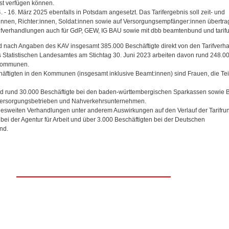
st verfügen können.
. - 16. März 2025 ebenfalls in Potsdam angesetzt. Das Tarifergebnis soll zeit- und
innen, Richter:innen, Soldat:innen sowie auf Versorgungsempfänger:innen übertr
arifverhandlungen auch für GdP, GEW, IG BAU sowie mit dbb beamtenbund und tarifu
 nach Angaben des KAV insgesamt 385.000 Beschäftigte direkt von den Tarifver
s Statistischen Landesamtes am Stichtag 30. Juni 2023 arbeiten davon rund 248.0
 Kommunen.
äftigten in den Kommunen (insgesamt inklusive Beamt:innen) sind Frauen, die Tei
ind rund 30.000 Beschäftigte bei den baden-württembergischen Sparkassen sowie B
Versorgungsbetrieben und Nahverkehrsunternehmen.
sweiten Verhandlungen unter anderem Auswirkungen auf den Verlauf der Tarifru
bei der Agentur für Arbeit und über 3.000 Beschäftigten bei der Deutschen
nd.