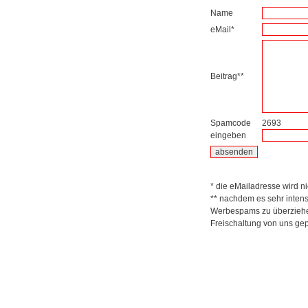
Name
eMail*
Beitrag**
Spamcode
2693
eingeben
* die eMailadresse wird nic
** nachdem es sehr inten
Werbespams zu überziehen
Freischaltung von uns gep