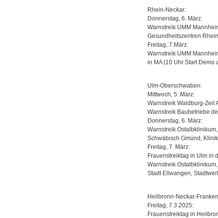
Rhein-Neckar:
Donnerstag, 6. März:
Warnstreik UMM Mannheim 
Gesundheitszentren Rhein
Freitag, 7.März:
Warnstreik UMM Mannheim
in MA (10 Uhr Start Demo
Ulm-Oberschwaben:
Mittwoch, 5. März:
Warnstreik Waldburg-Zeil 
Warnstreik Baubetriebe de
Donnerstag, 6. März:
Warnstreik Ostalbklinikum
Schwäbisch Gmünd, Klinik
Freitag, 7. März:
Frauenstreiktag in Ulm in d
Warnstreik Ostalbklinikum
Stadt Ellwangen, Stadtwer
Heilbronn-Neckar-Franken
Freitag, 7.3.2025:
Frauenstreiktag in Heilbro