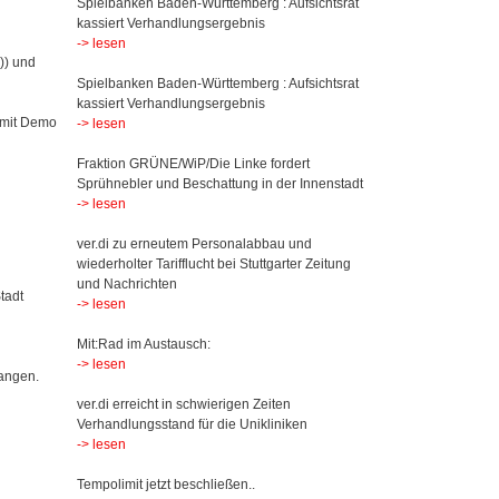
Spielbanken Baden-Württemberg : Aufsichtsrat
kassiert Verhandlungsergebnis
-> lesen
)) und
Spielbanken Baden-Württemberg : Aufsichtsrat
kassiert Verhandlungsergebnis
 mit Demo
-> lesen
Fraktion GRÜNE/WiP/Die Linke fordert
Sprühnebler und Beschattung in der Innenstadt
-> lesen
ver.di zu erneutem Personalabbau und
wiederholter Tarifflucht bei Stuttgarter Zeitung
und Nachrichten
tadt
-> lesen
Mit:Rad im Austausch:
-> lesen
wangen.
ver.di erreicht in schwierigen Zeiten
Verhandlungsstand für die Unikliniken
-> lesen
Tempolimit jetzt beschließen..