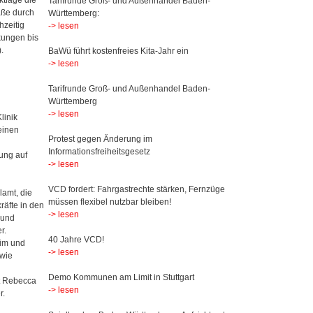
Tarifrunde Groß- und Außenhandel Baden-
aße durch
Württemberg:
hzeitig
-> lesen
kungen bis
.
BaWü führt kostenfreies Kita-Jahr ein
-> lesen
Tarifrunde Groß- und Außenhandel Baden-
Württemberg
-> lesen
linik
einen
Protest gegen Änderung im
Informationsfreiheitsgesetz
ung auf
-> lesen
VCD fordert: Fahrgastrechte stärken, Fernzüge
lamt, die
müssen flexibel nutzbar bleiben!
räfte in den
-> lesen
 und
r.
40 Jahre VCD!
eim und
-> lesen
wie
Demo Kommunen am Limit in Stuttgart
t Rebecca
-> lesen
r.