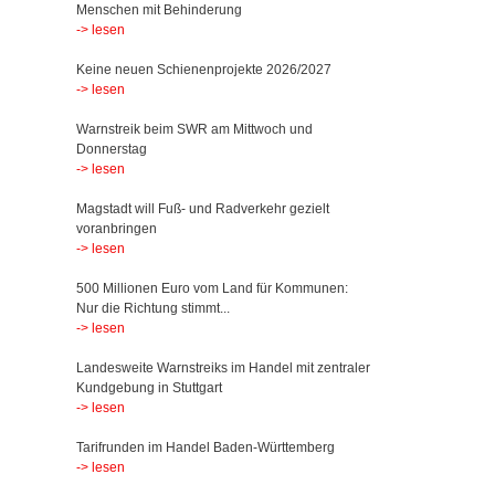
Menschen mit Behinderung
-> lesen
Keine neuen Schienenprojekte 2026/2027
-> lesen
Warnstreik beim SWR am Mittwoch und
Donnerstag
-> lesen
Magstadt will Fuß- und Radverkehr gezielt
voranbringen
-> lesen
500 Millionen Euro vom Land für Kommunen:
Nur die Richtung stimmt...
-> lesen
Landesweite Warnstreiks im Handel mit zentraler
Kundgebung in Stuttgart
-> lesen
Tarifrunden im Handel Baden-Württemberg
-> lesen