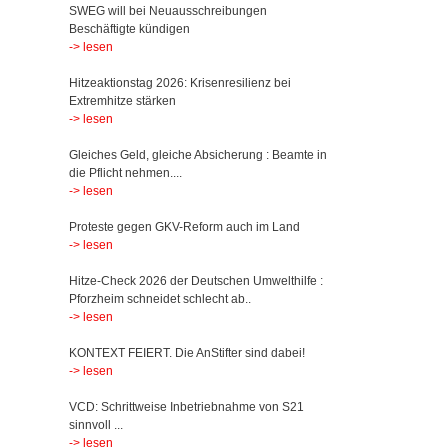
SWEG will bei Neuausschreibungen
Beschäftigte kündigen
-> lesen
Hitzeaktionstag 2026: Krisenresilienz bei
Extremhitze stärken
-> lesen
Gleiches Geld, gleiche Absicherung : Beamte in
die Pflicht nehmen....
-> lesen
Proteste gegen GKV-Reform auch im Land
-> lesen
Hitze-Check 2026 der Deutschen Umwelthilfe :
Pforzheim schneidet schlecht ab..
-> lesen
KONTEXT FEIERT. Die AnStifter sind dabei!
-> lesen
VCD: Schrittweise Inbetriebnahme von S21
sinnvoll ...
-> lesen