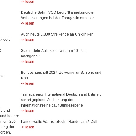
-> lesen
Deutsche Bahn: VCD begrüßt angekündigte
Verbesserungen bei der Fahrgastinformation
-> lesen
Auch heute 1.800 Streikende an Unikliniken
- dort
-> lesen
d
Stadtradeln-Auftakttour wird am 10. Juli
nachgeholt
-> lesen
Bundeshaushalt 2027: Zu wenig für Schiene und
m).
Rad
-> lesen
Transparency International Deutschland kritisiert
scharf geplante Aushöhlung der
Informationsfreiheit auf Bundesebene
und und
-> lesen
 und höhere
len um 200
Landesweite Warnstreiks im Handel am 2. Juli
htung der
-> lesen
sorgen,