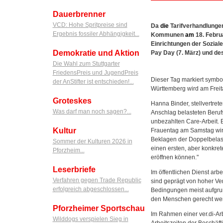
Dauerbrenner
VCD: Hohe Spritpreise sind
Da
die
Tarifverhandlung
Ergebnis fossiler Abhängigkeit...
Kommunen
am
18. Febru
Einrichtungen der Sozial
Demokratie und Aktion
Pay Day (7. März) und des
Die Wahl zum Stuttgarter
FriedensPreis und JugendPreis
Dieser Tag markiert symbo
der AnStifter ist entschieden!...
Württemberg wird am Freita
Groteskes
Hanna Binder, stellvertret
Was darf man noch sagen?...
Anschlag belasteten Berufs
unbezahlten Care-Arbeit. E
Kultur
Frauentag am Samstag wir
Beklagen der Doppelbelast
Sommer der Kulturen 2026 in
einen ersten, aber konkret
Pforzheim...
eröffnen können."
Leserbriefe
Im öffentlichen Dienst arbe
Verfahren gegen Trade Republic
sind geprägt von hoher Ve
erfolgreich abgeschlossen...
Bedingungen meist aufgrun
den Menschen gerecht we
Pforzheimer Sportschau
Im Rahmen einer ver.di-Ar
Wilddogs verspielen Sieg in
Arbeitszeiten der Beschäf