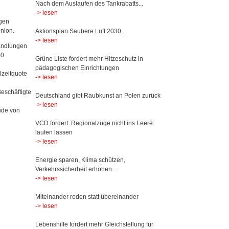
Nach dem Auslaufen des Tankrabatts...
-> lesen
agen
nion.
Aktionsplan Saubere Luft 2030..
-> lesen
handlungen
00
Grüne Liste fordert mehr Hitzeschutz in
pädagogischen Einrichtungen
lzeitquote
-> lesen
eschäftigte
Deutschland gibt Raubkunst an Polen zurück
-> lesen
nde von
VCD fordert: Regionalzüge nicht ins Leere
laufen lassen
-> lesen
Energie sparen, Klima schützen,
Verkehrssicherheit erhöhen...
-> lesen
Miteinander reden statt übereinander
-> lesen
Lebenshilfe fordert mehr Gleichstellung für