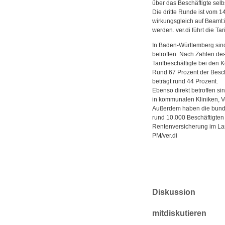
über das Beschäftigte selb
Die dritte Runde ist vom 14
wirkungsgleich auf Beamt:
werden. ver.di führt die T
In Baden-Württemberg sind
betroffen. Nach Zahlen de
Tarifbeschäftigte bei den
Rund 67 Prozent der Besch
beträgt rund 44 Prozent.
Ebenso direkt betroffen s
in kommunalen Kliniken, 
Außerdem haben die bunde
rund 10.000 Beschäftigten 
Rentenversicherung im La
PM/ver.di
Diskussion
mitdiskutieren