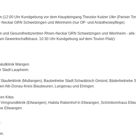
(12:00 Uhr Kundgebung vor dem Haupteingang Theodor Kutzer Ufer (Pariser Tor
-Neckar GRN Schwetzingen und Weinheim (nur OP- und Anästhesiepflege).
 und Gesundheitszentren Rhein-Neckar GRN Schwetzingen und Weinheim - alle
 am Gewerkschaftshaus. 10:30 Uhr Kundgebung auf dem Toulon Platz)
Akutklinik Wangen.
r Stadt Laupheim.
, Stauferklinik (Mutlangen), Baubetriebe Stadt Schwäbisch Gmünd, Bäderbetriebe S
en Alb-Donau-Kreis Blaubeuren, Langenau und Ehingen.
en Kitas.
, Virngrundklinik (Ellwangen), Habila Rabenhof in Ellwangen, Schönbornhaus Ell
ke Ellwangen.
:
nn.