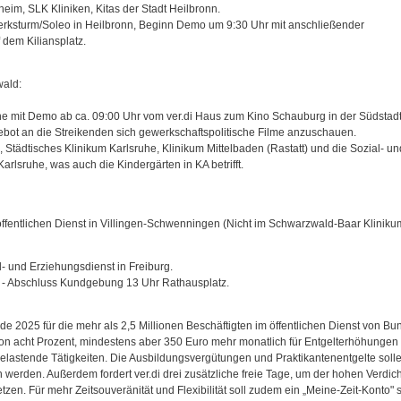
heim, SLK Kliniken, Kitas der Stadt Heilbronn.
rksturm/Soleo in Heilbronn, Beginn Demo um 9:30 Uhr mit anschließender
dem Kiliansplatz.
ald:
he mit Demo ab ca. 09:00 Uhr vom ver.di Haus zum Kino Schauburg in der Südstadt 
ot an die Streikenden sich gewerkschaftspolitische Filme anzuschauen.
, Städtisches Klinikum Karlsruhe, Klinikum Mittelbaden (Rastatt) und die Sozial- un
rlsruhe, was auch die Kindergärten in KA betrifft.
öffentlichen Dienst in Villingen-Schwenningen (Nicht im Schwarzwald-Baar Kliniku
- und Erziehungsdienst in Freiburg.
 - Abschluss Kundgebung 13 Uhr Rathausplatz.
runde 2025 für die mehr als 2,5 Millionen Beschäftigten im öffentlichen Dienst von B
 acht Prozent, mindestens aber 350 Euro mehr monatlich für Entgelterhöhungen
elastende Tätigkeiten. Die Ausbildungsvergütungen und Praktikantenentgelte sol
werden. Außerdem fordert ver.di drei zusätzliche freie Tage, um der hohen Verdic
zen. Für mehr Zeitsouveränität und Flexibilität soll zudem ein „Meine-Zeit-Konto" 