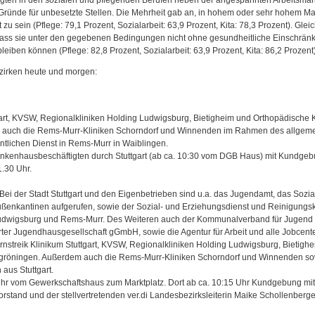
ründe für unbesetzte Stellen. Die Mehrheit gab an, in hohem oder sehr hohem M
zu sein (Pflege: 79,1‬ Prozent, Sozialarbeit: 63,9 Prozent, Kita: 78,3 Prozent). Gleic
dass sie unter den gegebenen Bedingungen nicht ohne gesundheitliche Einschrän
eiben können (Pflege: 82,8 Prozent, Sozialarbeit: 63,9 Prozent, Kita: 86,2 Prozent)
ezirken heute und morgen:
gart, KVSW, Regionalkliniken Holding Ludwigsburg, Bietigheim und Orthopädische K
 auch die Rems-Murr-Kliniken Schorndorf und Winnenden im Rahmen des allgem
entlichen Dienst in Rems-Murr in Waiblingen.
nkenhausbeschäftigten durch Stuttgart (ab ca. 10:30 vom DGB Haus) mit Kundgeb
.30 Uhr.
 Bei der Stadt Stuttgart und den Eigenbetrieben sind u.a. das Jugendamt, das Sozia
ußenkantinen aufgerufen, sowie der Sozial- und Erziehungsdienst und Reinigungsk
udwigsburg und Rems-Murr. Des Weiteren auch der Kommunalverband für Jugend
rter Jugendhausgesellschaft gGmbH, sowie die Agentur für Arbeit und alle Jobcente
streik Klinikum Stuttgart, KVSW, Regionalkliniken Holding Ludwigsburg, Bietigh
kgröningen. Außerdem auch die Rems-Murr-Kliniken Schorndorf und Winnenden so
aus Stuttgart.
hr vom Gewerkschaftshaus zum Marktplatz. Dort ab ca. 10:15 Uhr Kundgebung mi
rstand und der stellvertretenden ver.di Landesbezirksleiterin Maike Schollenberge