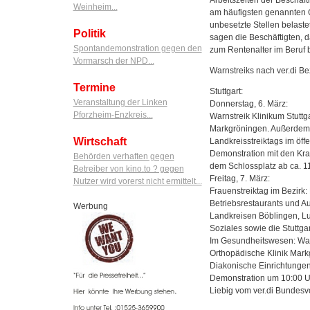
Weinheim...
am häufigsten genannten G
unbesetzte Stellen belastet 
Politik
sagen die Beschäftigten, 
Spontandemonstration gegen den
zum Rentenalter im Beruf bl
Vormarsch der NPD...
Warnstreiks nach ver.di B
Termine
Stuttgart:
Veranstaltung der Linken
Donnerstag, 6. März:
Pforzheim-Enzkreis...
Warnstreik Klinikum Stutt
Markgröningen. Außerdem
Wirtschaft
Landkreisstreiktags im öff
Demonstration mit den Kra
Behörden verhaften gegen
dem Schlossplatz ab ca. 11
Betreiber von kino.to ? gegen
Freitag, 7. März:
Nutzer wird vorerst nicht ermittelt...
Frauenstreiktag im Bezirk:
Betriebsrestaurants und A
Werbung
Landkreisen Böblingen, L
Soziales sowie die Stuttga
Im Gesundheitswesen: Warn
Orthopädische Klinik Mar
Diakonische Einrichtungen 
Demonstration um 10:00 U
Liebig vom ver.di Bundesvo