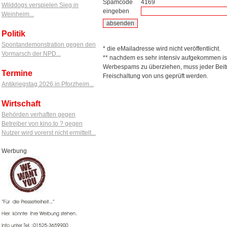
Spamcode
4169
Wilddogs verspielen Sieg in
eingeben
Weinheim...
Politik
Spontandemonstration gegen den
* die eMailadresse wird nicht veröffentlicht.
Vormarsch der NPD...
** nachdem es sehr intensiv aufgekommen is
Werbespams zu überziehen, muss jeder Beitr
Termine
Freischaltung von uns geprüft werden.
Antikriegstag 2026 in Pforzheim...
Wirtschaft
Behörden verhaften gegen
Betreiber von kino.to ? gegen
Nutzer wird vorerst nicht ermittelt...
Werbung