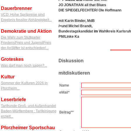
JO JONATHAN all that Blues
Dauerbrenner
DIE SPIEGELFECHTER/ Ole Hoffmann
VCD: Hohe Spritpreise sind
Ergebnis fossiler Abhängigkeit...
mit Karin Binder, MdB
/>und Michel Brandt,
Demokratie und Aktion
Bundestagskandidat
im
Wahlkreis Karlsru
PM/Linke Ka
Die Wahl zum Stuttgarter
FriedensPreis und JugendPreis
der AnStifter ist entschieden!...
Groteskes
Diskussion
Was darf man noch sagen?...
mitdiskutieren
Kultur
Sommer der Kulturen 2026 in
Name
Pforzheim...
eMail*
Leserbriefe
Tarifrunde Groß- und Außenhandel
Baden-Württemberg : Tarifeinigung
Beitrag**
erzielt...
Pforzheimer Sportschau