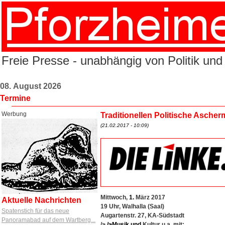
Freie Presse - unabhängig von Politik und
08. August 2026
Termine
Werbung
Traditionellen Politische Aschermit
(21.02.2017 - 10:09)
Mittwoch,
1.
März 2017
Aktuelle Nachrichten
19 Uhr, Walhalla (Saal)
Spatenstich für das neue
Augartenstr. 27, KA-Südstadt
Panoramabad auf dem Wartberg...
/>
/>Musik
und
Kultur u.a. mit: