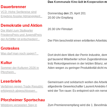
Das
Kommunale Kino lädt
in
Kooperation
m
Dauerbrenner
VCD: Hohe Spritpreise sind
Donnerstag
den
25. April 201
Ergebnis fossiler Abhängigkeit...
20.00 Uhr Empfang
Demokratie und Aktion
20.30 Uhr Filmstart
Die Wahl zum Stuttgarter
FriedensPreis und JugendPreis
der AnStifter ist entschieden!...
Der Film beschreibt einen erbitterten Arbeit
Groteskes
Was darf man noch sagen?...
Dort droht dem Werk der Perrin Industrie, de
gut tausend Mitarbeiter schon Zugeständnisse
Kultur
trotz Rekordgewinnen in der letzten Bilanz, w
Aden wegen zu geringer Produktivität dicht 
Sommer der Kulturen 2026 in
Pforzheim...
Leserbriefe
Gemeinsam und solidarisch wollen die Arbeit
altgediente Gewerkschafter Laurent Amédéo f
Verfahren gegen Trade Republic
wird der Ton rauer. Es entspinnt sich ein ner
erfolgreich abgeschlossen...
Pforzheimer Sportschau
Zum Premierenempfang wird die 1. Bevollmäch
Wilddogs verspielen Sieg in