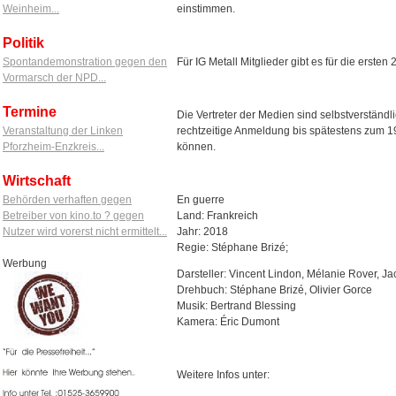
einstimmen.
Weinheim...
Politik
Für IG Metall Mitglieder gibt es für die ersten 
Spontandemonstration gegen den
Vormarsch der NPD...
Termine
Die Vertreter der Medien sind selbstverstän
rechtzeitige Anmeldung bis spätestens zum 19
Veranstaltung der Linken
können.
Pforzheim-Enzkreis...
Wirtschaft
En guerre
Behörden verhaften gegen
Land: Frankreich
Betreiber von kino.to ? gegen
Jahr: 2018
Nutzer wird vorerst nicht ermittelt...
Regie: Stéphane Brizé;
Werbung
Darsteller: Vincent Lindon, Mélanie Rover, J
Drehbuch: Stéphane Brizé, Olivier Gorce
Musik: Bertrand Blessing
Kamera: Éric Dumont
Weitere Infos unter: