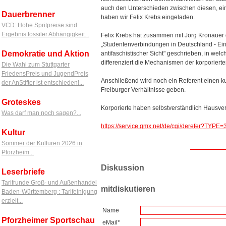
auch den Unterschieden zwischen diesen, ei
Dauerbrenner
haben wir Felix Krebs eingeladen.
VCD: Hohe Spritpreise sind
Ergebnis fossiler Abhängigkeit...
Felix Krebs hat zusammen mit Jörg Kronauer
„Studentenverbindungen in Deutschland - Ein 
Demokratie und Aktion
antifaschistischer Sicht" geschrieben, in wel
differenziert die Mechanismen der korporiert
Die Wahl zum Stuttgarter
FriedensPreis und JugendPreis
Anschließend wird noch ein Referent einen k
der AnStifter ist entschieden!...
Freiburger Verhältnisse geben.
Groteskes
Korporierte haben selbstverständlich Hausver
Was darf man noch sagen?...
https://service.gmx.net/de/cgi/derefer?T
Kultur
Sommer der Kulturen 2026 in
Pforzheim...
Diskussion
Leserbriefe
Tarifrunde Groß- und Außenhandel
mitdiskutieren
Baden-Württemberg : Tarifeinigung
erzielt...
Name
Pforzheimer Sportschau
eMail*