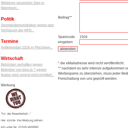
Wilddogs verspielen Sieg in
Weinheim...
Beitrag**
Politik
Spontandemonstration gegen den
Vormarsch der NPD...
Spamcode
1504
Termine
eingeben
Antikriegstag 2026 in Pforzheim...
Wirtschaft
* die eMailadresse wird nicht veröffentlicht.
Behörden verhaften gegen
** nachdem es sehr intensiv aufgekommen is
Betreiber von kino.to ? gegen
Werbespams zu überziehen, muss jeder Beitr
Nutzer wird vorerst nicht ermittelt...
Freischaltung von uns geprüft werden.
Werbung