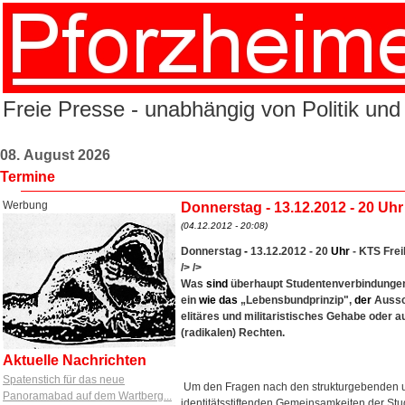
Freie Presse - unabhängig von Politik und
08. August 2026
Termine
Werbung
Donnerstag - 13.12.2012 - 20 Uhr
(04.12.2012 - 20:08)
Donnerstag
-
13.12.2012 - 20
Uhr
- KTS Frei
/>
/>
Was
sind
überhaupt Studentenverbindungen?
ein
wie
das
„Lebensbundprinzip",
der
Aussc
elitäres und militaristisches Gehabe oder 
(radikalen) Rechten.
Aktuelle Nachrichten
Spatenstich für das neue
Um den Fragen nach den strukturgebenden 
Panoramabad auf dem Wartberg...
identitätsstiftenden Gemeinsamkeiten der St