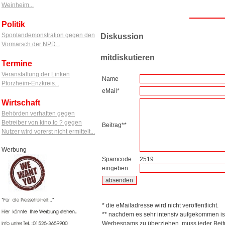
Weinheim...
Politik
Spontandemonstration gegen den
Diskussion
Vormarsch der NPD...
mitdiskutieren
Termine
Veranstaltung der Linken
Name
Pforzheim-Enzkreis...
eMail*
Wirtschaft
Behörden verhaften gegen
Betreiber von kino.to ? gegen
Beitrag**
Nutzer wird vorerst nicht ermittelt...
Werbung
Spamcode
2519
eingeben
* die eMailadresse wird nicht veröffentlicht.
** nachdem es sehr intensiv aufgekommen is
Werbespams zu überziehen, muss jeder Beitr