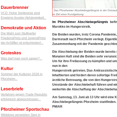
Dauerbrenner
Das Pforzheimer Abschiebegefängnis in der Oststad
VCD: Hohe Spritpreise sind
ist Ziel einer Kundgebung
Ergebnis fossiler Abhängigkeit...
Im
Pforzheimer
Abschiebegefängnis
befi
Marokko im Hungerstreik.
Demokratie und Aktion
Die Wahl zum Stuttgarter
Die Beiden wurden, trotz Corona Pandemie
FriedensPreis und JugendPreis
Darmstadt nach Pforzheim verlegt. Eigentl
der AnStifter ist entschieden!...
Zusammenhang mit der Pandemie geschlosse
Die Abschiebung der Beiden wurde bereits m
Groteskes
Monaten Haft sind die Beiden sehr verunsich
Was darf man noch sagen?...
Um für ihre Freilassung zu kämpfen und um
nun in den
Kultur
Hungerstreik getreten. Das Antirassistisch
Sommer der Kulturen 2026 in
Inhaftierten und fordert deren sofortige 
Pforzheim...
ärztliche Betreuung, die von den Hungerstr
Umstände der Abschiebehaft führen und wie
Leserbriefe
weiterhin die Abschaffung der Abschiebeha
Verfahren gegen Trade Republic
Am Samstag, 13. Juni ab 13 Uhr wird eine 
erfolgreich abgeschlossen...
Abschiebegefängnis Pforzheim stattfinden.
PM/AR
Pforzheimer Sportschau
Wilddogs verspielen Sieg in