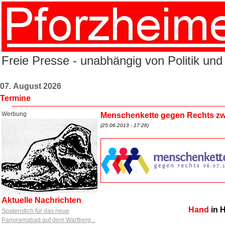
Freie Presse - unabhängig von Politik und
07. August 2026
Termine
Werbung
Menschenkette gegen Rechts zw
(25.06.2013 - 17:28)
Aktuelle Nachrichten
Hand
in
Spatenstich für das neue
Panoramabad auf dem Wartberg...