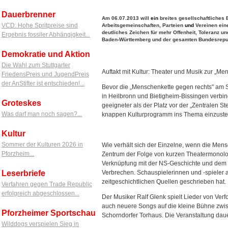
Dauerbrenner
Am 06.07.2013 will
ein
breites gesellschaftliches
VCD: Hohe Spritpreise sind
Arbeitsgemeinschaften, Parteien
und
Vereinen eine
deutliches Zeichen für mehr Offenheit, Toleranz u
Ergebnis fossiler Abhängigkeit...
Baden-Württemberg und der gesamten Bundesrepub
Demokratie und Aktion
Die Wahl zum Stuttgarter
Auftakt mit Kultur: Theater und Musik zur „Me
FriedensPreis und JugendPreis
der AnStifter ist entschieden!...
Bevor die „Menschenkette gegen rechts" am Sa
in Heilbronn und Bietigheim-Bissingen verbind
Groteskes
geeigneter als der Platz vor der „Zentralen St
Was darf man noch sagen?...
knappen Kulturprogramm ins Thema einzuste
Kultur
Sommer der Kulturen 2026 in
Wie verhält sich der Einzelne, wenn die Mens
Pforzheim...
Zentrum der Folge von kurzen Theatermonol
Verknüpfung mit der NS-Geschichte und dem Or
Verbrechen. Schauspielerinnen und -spieler 
Leserbriefe
zeitgeschichtlichen Quellen geschrieben hat.
Verfahren gegen Trade Republic
erfolgreich abgeschlossen...
Der Musiker Ralf Glenk spielt Lieder von Verf
auch neuere Songs auf die kleine Bühne zwis
Pforzheimer Sportschau
Schorndorfer Torhaus. Die Veranstaltung dau
Wilddogs verspielen Sieg in