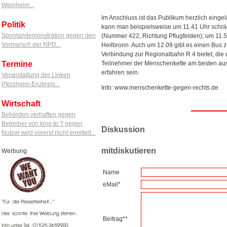
Weinheim...
Im Anschluss ist das Publikum herzlich einge
Politik
kann man beispielsweise um 11.41 Uhr schräg
Spontandemonstration gegen den
(Nummer 422, Richtung Pflugfelden); um 11.5
Vormarsch der NPD...
Heilbronn. Auch um 12.09 gibt es einen Bus
Verbindung zur Regionalbahn R 4 bietet, di
Teilnehmer der Menschenkette am besten aus
Termine
erfahren sein.
Veranstaltung der Linken
Pforzheim-Enzkreis...
Info: www.menschenkette-gegen-rechts.de
Wirtschaft
Behörden verhaften gegen
Betreiber von kino.to ? gegen
Diskussion
Nutzer wird vorerst nicht ermittelt...
mitdiskutieren
Werbung
Name
eMail*
Beitrag**