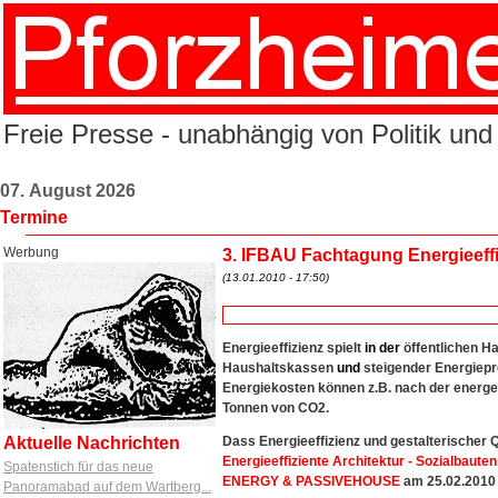
Freie Presse - unabhängig von Politik und
07. August 2026
Termine
Werbung
3. IFBAU Fachtagung Energieeffiz
(13.01.2010 - 17:50)
Energieeffizienz spielt
in
der
öffentlichen H
Haushaltskassen
und
steigender Energiepre
Energiekosten können z.B. nach der energe
Tonnen von CO2.
Aktuelle Nachrichten
Dass Energieeffizienz und gestalterischer Q
Energieeffiziente Architektur - Sozialbaute
Spatenstich für das neue
ENERGY & PASSIVEHOUSE
am 25.02.2010 
Panoramabad auf dem Wartberg...