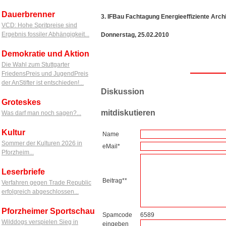
Dauerbrenner
3. IFBau Fachtagung Energieeffiziente Arch
VCD: Hohe Spritpreise sind
Ergebnis fossiler Abhängigkeit...
Donnerstag, 25.02.2010
Demokratie und Aktion
Die Wahl zum Stuttgarter
FriedensPreis und JugendPreis
der AnStifter ist entschieden!...
Diskussion
Groteskes
mitdiskutieren
Was darf man noch sagen?...
Kultur
Name
Sommer der Kulturen 2026 in
eMail*
Pforzheim...
Leserbriefe
Beitrag**
Verfahren gegen Trade Republic
erfolgreich abgeschlossen...
Pforzheimer Sportschau
Spamcode
6589
Wilddogs verspielen Sieg in
eingeben