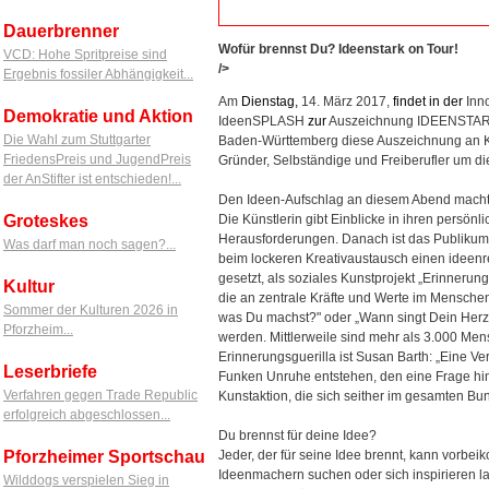
Dauerbrenner
Wofür brennst Du? Ideenstark on Tour!
VCD: Hohe Spritpreise sind
/>
Ergebnis fossiler Abhängigkeit...
Am
Dienstag,
14. März 2017,
findet
in
der
Inno
Demokratie und Aktion
IdeenSPLASH
zur
Auszeichnung IDEENSTARK s
Die Wahl zum Stuttgarter
Baden-Württemberg diese Auszeichnung an Kul
FriedensPreis und JugendPreis
Gründer, Selbständige und Freiberufler um 
der AnStifter ist entschieden!...
Den Ideen-Aufschlag an diesem Abend macht 
Groteskes
Die Künstlerin gibt Einblicke in ihren persönl
Herausforderungen. Danach ist das Publiku
Was darf man noch sagen?...
beim lockeren Kreativaustausch einen ideenre
gesetzt, als soziales Kunstprojekt „Erinnerun
Kultur
die an zentrale Kräfte und Werte im Menschen
Sommer der Kulturen 2026 in
was Du machst?" oder „Wann singt Dein Herz?
Pforzheim...
werden. Mittlerweile sind mehr als 3.000 Mensc
Erinnerungsguerilla ist Susan Barth: „Eine V
Leserbriefe
Funken Unruhe entstehen, den eine Frage hinte
Verfahren gegen Trade Republic
Kunstaktion, die sich seither im gesamten Bun
erfolgreich abgeschlossen...
Du brennst für deine Idee?
Pforzheimer Sportschau
Jeder, der für seine Idee brennt, kann vorbe
Ideenmachern suchen oder sich inspirieren l
Wilddogs verspielen Sieg in