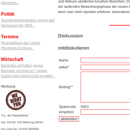
und Akteure sämtlicher kreativer Branchen.
Weinheim...
der laufenden Bewerbungsphase der neuen A
kann man mehr darüber erfahren: www.ideenstar
Politik
Spontandemonstration gegen den
Vormarsch der NPD...
Diskussion
Termine
Veranstaltung der Linken
mitdiskutieren
Pforzheim-Enzkreis...
Wirtschaft
Name
Behörden verhaften gegen
eMail*
Betreiber von kino.to ? gegen
Nutzer wird vorerst nicht ermittelt...
Werbung
Beitrag**
Spamcode
9403
eingeben