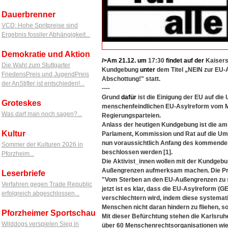
Dauerbrenner
VCD: Hohe Spritpreise sind
Ergebnis fossiler Abhängigkeit...
Demokratie und Aktion
/>Am 21.12.
um
17:30
findet
auf
der
Kaisers
Die Wahl zum Stuttgarter
Kundgebung
unter
dem Titel „NEIN zur EU-A
FriedensPreis und JugendPreis
Abschottung!" statt.
der AnStifter ist entschieden!...
----
Grund
dafür
ist die Einigung der EU auf di
Groteskes
menschenfeindlichen EU-Asylreform vom M
Was darf man noch sagen?...
Regierungsparteien.
Anlass der heutigen Kundgebung ist die am M
Kultur
Parlament, Kommission und Rat auf die Um
nun voraussichtlich Anfang des kommenden 
Sommer der Kulturen 2026 in
beschlossen werden [1].
Pforzheim...
Die Aktivist_innen wollen mit der Kundgebu
Außengrenzen aufmerksam machen. Die Pre
Leserbriefe
"Vom Sterben an den EU-Außengrenzen zu s
Verfahren gegen Trade Republic
jetzt ist es klar, dass die EU-Asylreform (
erfolgreich abgeschlossen...
verschlechtern wird, indem diese systemat
Menschen nicht daran hindern zu fliehen, s
Pforzheimer Sportschau
Mit dieser Befürchtung stehen die Karlsruher
Wilddogs verspielen Sieg in
über 60 Menschenrechtsorganisationen wie 