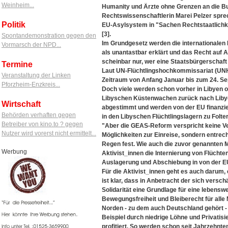
Weinheim...
Humanity und Ärzte ohne Grenzen an die Bun
Rechtswissenschaftlerin Marei Pelzer sp
Politik
EU-Asylsystem in "Sachen Rechtstaatlichk
[3].
Spontandemonstration gegen den
Im Grundgesetz werden die internationale
Vormarsch der NPD...
als unantastbar erklärt und das Recht auf 
scheinbar nur, wer eine Staatsbürgerschaft 
Termine
Laut UN-Flüchtlingshochkommissariat (UNHC
Veranstaltung der Linken
Zeitraum von Anfang Januar bis zum 24. Se
Pforzheim-Enzkreis...
Doch viele werden schon vorher in Libyen 
Libyschen Küstenwachen zurück nach Libye
Wirtschaft
abgestimmt und werden von der EU finanzie
Behörden verhaften gegen
in den Libyschen Flüchtlingslagern zu Folte
Betreiber von kino.to ? gegen
"Aber die GEAS-Reform verspricht keine Ve
Nutzer wird vorerst nicht ermittelt...
Möglichkeiten zur Einreise, sondern entrech
Regen fest. Wie auch die zuvor genannten 
Werbung
Aktivist_innen die Internierung von Flüchten
Auslagerung und Abschiebung in von der EU 
Für die Aktivist_innen geht es auch darum, e
ist klar, dass in Anbetracht der sich vers
Solidarität eine Grundlage für eine lebenswe
Bewegungsfreiheit und Bleiberecht für alle
Norden - zu dem auch Deutschland gehört 
Beispiel durch niedrige Löhne und Privatis
profitiert. So werden schon seit Jahrzehnte