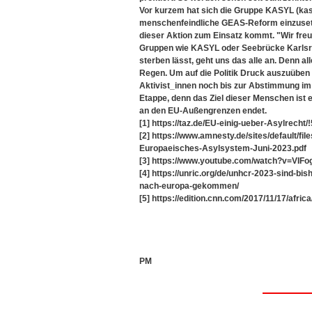
Vor kurzem hat sich die Gruppe KASYL (kas
menschenfeindliche GEAS-Reform einzusetzen
dieser Aktion zum Einsatz kommt. "Wir fre
Gruppen wie KASYL oder Seebrücke Karlsr
sterben lässt, geht uns das alle an. Denn 
Regen. Um auf die Politik Druck auszuüben
Aktivist_innen noch bis zur Abstimmung im E
Etappe, denn das Ziel dieser Menschen ist e
an den EU-Außengrenzen endet.
[1] https://taz.de/EU-einig-ueber-Asylrecht/
[2] https://www.amnesty.de/sites/default/
Europaeisches-Asylsystem-Juni-2023.pdf
[3] https://www.youtube.com/watch?v=VIF
[4] https://unric.org/de/unhcr-2023-sind-b
nach-europa-gekommen/
[5] https://edition.cnn.com/2017/11/17/afric
PM