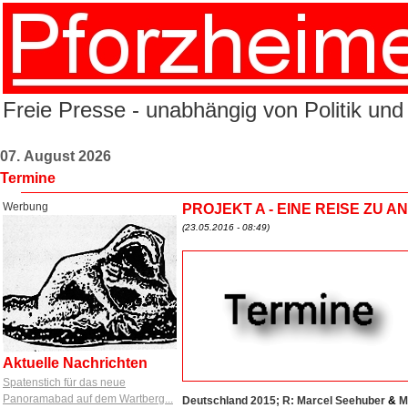
Freie Presse - unabhängig von Politik und
07. August 2026
Termine
Werbung
PROJEKT A - EINE REISE ZU 
(23.05.2016 - 08:49)
Aktuelle Nachrichten
Spatenstich für das neue
Panoramabad auf dem Wartberg...
Deutschland 2015; R: Marcel Seehuber
&
Mo