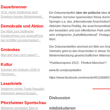
Dauerbrenner
VCD: Hohe Spritpreise sind
Ein Dokumentarfilm
über
die
politische
Idee
d
Ergebnis fossiler Abhängigkeit...
Projekten: Auf einer spannenden Reise durc
Springer u.a. das „Internationale Anarchistisc
Demokratie und Aktion
Aktivistin Hanna Poddig, die anarchosyndikal
den besetzten und zum öffentlichen Park umf
Die Wahl zum Stuttgarter
sehr erfolgreiche „Kartoffelkombinat". Protago
FriedensPreis und JugendPreis
Wort.
der AnStifter ist entschieden!...
Der Dokumentarfilm zeichnet ein Bild von Ana
Groteskes
Vielmehr geht es den Anarchisten in dieser 
Was darf man noch sagen?...
Weiterentwicklung gesellschaftlichen Miteina
*Publikumspreis 2015 - Filmfest München*!
Kultur
Sommer der Kulturen 2026 in
www.fb.com/projektafilm
Pforzheim...
https://www.facebook.com/events/461166860
Leserbriefe
Verfahren gegen Trade Republic
erfolgreich abgeschlossen...
Diskussion
Pforzheimer Sportschau
mitdiskutieren
Wilddogs verspielen Sieg in