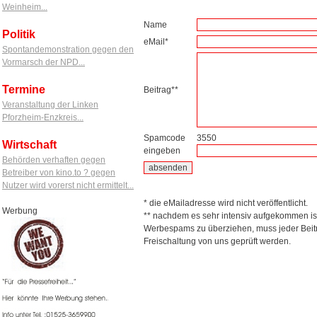
Weinheim...
Name
Politik
eMail*
Spontandemonstration gegen den
Vormarsch der NPD...
Termine
Beitrag**
Veranstaltung der Linken
Pforzheim-Enzkreis...
Spamcode
3550
Wirtschaft
eingeben
Behörden verhaften gegen
Betreiber von kino.to ? gegen
Nutzer wird vorerst nicht ermittelt...
* die eMailadresse wird nicht veröffentlicht.
Werbung
** nachdem es sehr intensiv aufgekommen is
Werbespams zu überziehen, muss jeder Beitr
Freischaltung von uns geprüft werden.