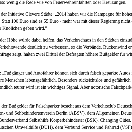
enso wenig die Rede wie von Feuerwehreinfahrten oder Kreuzungen.
r der Initiative Clevere Städte: „2014 haben wir die Kampagne für hö
 Statt 100 Euro sind es 55 Euro - mehr war mit dieser Regierung nicht 
r Knöllchen geben wird."
nder Höhe würde dabei helfen, das Verkehrschaos in den Städten einz
erkehrswende deutlich zu verbessern, so die Verbände. Rückenwind erh
rage zeigt, halten zwei Drittel der Befragten höhere Bußgelder für wi
 „Fußgänger und Autofahrer können sich durch falsch geparkte Autos n
ere Menschen lebensgefährlich. Besonders rücksichtslos und gefährlich 
ich teurer wird ist ein wichtiges Signal. Aber notorische Falschparker,
er Bußgelder für Falschparker besteht aus dem Verkehrsclub Deutschla
en- und Sehbehindertenverein Berlin (ABSV), dem Allgemeinen Deut
undesverband Selbsthilfe Körperbehinderter (BSK), Changing Cities
tschen Umwelthilfe (DUH), dem Verbund Service und Fahrrad (VSF)