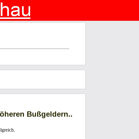
 höheren Bußgeldern..
lgreich.