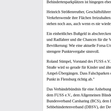
Behindertenparkplätzen ist hingegen eb
Heinrich Strößenreuther, Geschäftsführe
Verkehrswende ihre Flächen freizuhalten.
stehen noch aus, auch wenn es nie wiede
Ein einheitliches Bußgeld in abschrecke
und Radfahrer und die Chancen für die V
Bevölkerung: Wie eine aktuelle Forsa-Umf
strengere Punktevergabe sinnvoll.
Roland Stimpel, Vorstand des FUSS e.V.:
Straße wird so gerade für Kinder und ält
Ampel-Übergängen. Dass Falschparken endl
Punkt in Flensburg richtig ab."
Das Verbändebündnis für eine Anhebung d
dem FUSS e.V., dem Allgemeinen Blind
Bundesverband Carsharing (BCS), dem B
Sehbehindertenverband (DBSV), der Deu