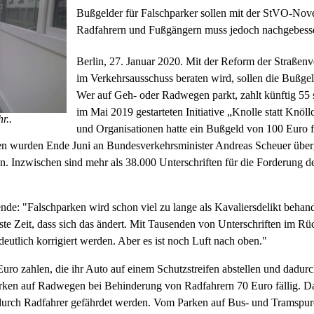
Bußgelder für Falschparker sollen mit der StVO-No
Radfahrern und Fußgängern muss jedoch nachgebesse
Berlin, 27. Januar 2020. Mit der Reform der Straße
im Verkehrsausschuss beraten wird, sollen die Bußge
Wer auf Geh- oder Radwegen parkt, zahlt künftig 55 st
im Mai 2019 gestarteten Initiative „Knolle statt Knöl
r..
und Organisationen hatte ein Bußgeld von 100 Euro f
ten wurden Ende Juni an Bundesverkehrsminister Andreas Scheuer überg
n. Inzwischen sind mehr als 38.000 Unterschriften für die Forderung
: "Falschparken wird schon viel zu lange als Kavaliersdelikt behand
te Zeit, dass sich das ändert. Mit Tausenden von Unterschriften im Rü
deutlich korrigiert werden. Aber es ist noch Luft nach oben."
Euro zahlen, die ihr Auto auf einem Schutzstreifen abstellen und dadu
arken auf Radwegen bei Behinderung von Radfahrern 70 Euro fällig. Das
urch Radfahrer gefährdet werden. Vom Parken auf Bus- und Tramspure