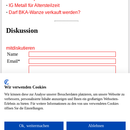
·
IG Metall für Altersteilzeit
·
Darf BKA-Wanze verkauft werden?
Diskussion
mitdiskutieren
Name
Email*
Beitrag**
Wir verwenden Cookies
Wir können diese zur Analyse unserer Besucherdaten platzieren, um unsere Webseite zu
Spamcode
4839
verbessern, personalisierte Inhalte anzuzeigen und Ihnen ein großartiges Webseiten-
Erlebnis zu bieten. Für weitere Informationen zu den von uns verwendeten Cookies
eingeben
öffnen Sie die Einstellungen.
* die Emailadresse wird nicht veröffentlicht.
Ok, weitermachen
Ablehnen