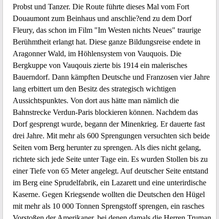
Probst und Tanzer. Die Route führte dieses Mal vom Fort
Douaumont zum Beinhaus und anschlie?end zu dem Dorf
Fleury, das schon im Film "Im Westen nichts Neues" traurige
Berühmtheit erlangt hat. Diese ganze Bildungsreise endete in
Aragonner Wald, im Höhlensystem von Vauquois. Die
Bergkuppe von Vauqouis zierte bis 1914 ein malerisches
Bauerndorf. Dann kämpften Deutsche und Franzosen vier Jahre
lang erbittert um den Besitz des strategisch wichtigen
Aussichtspunktes. Von dort aus hätte man nämlich die
Bahnstrecke Verdun-Paris blockieren können. Nachdem das
Dorf gesprengt wurde, begann der Minenkrieg. Er dauerte fast
drei Jahre. Mit mehr als 600 Sprengungen versuchten sich beide
Seiten vom Berg herunter zu sprengen. Als dies nicht gelang,
richtete sich jede Seite unter Tage ein. Es wurden Stollen bis zu
einer Tiefe von 65 Meter angelegt. Auf deutscher Seite entstand
im Berg eine Sprudelfabrik, ein Lazarett und eine unterirdische
Kaserne. Gegen Kriegsende wollten die Deutschen den Hügel
mit mehr als 10 000 Tonnen Sprengstoff sprengen, ein rasches
Vorstoßen der Amerikaner, bei denen damals die Herren Truman