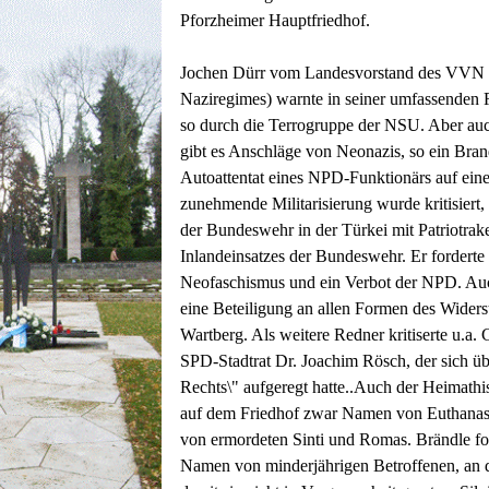
Pforzheimer Hauptfriedhof.
Jochen Dürr vom Landesvorstand des VVN (
Naziregimes) warnte in seiner umfassenden
so durch die Terrogruppe der NSU. Aber au
gibt es Anschläge von Neonazis, so ein Bran
Autoattentat eines NPD-Funktionärs auf eine
zunehmende Militarisierung wurde kritisiert,
der Bundeswehr in der Türkei mit Patriotrak
Inlandeinsatzes der Bundeswehr. Er forderte
Neofaschismus und ein Verbot der NPD. Auc
eine Beteiligung an allen Formen des Wider
Wartberg. Als weitere Redner kritiserte u.a. 
SPD-Stadtrat Dr. Joachim Rösch, der sich üb
Rechts\" aufgeregt hatte..Auch der Heimathist
auf dem Friedhof zwar Namen von Euthanasi
von ermordeten Sinti und Romas. Brändle fo
Namen von minderjährigen Betroffenen, an d