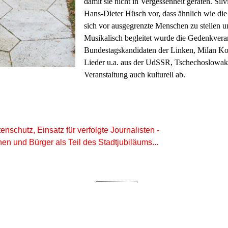
damit sie nicht in Vergessenheit geraten. Sil
Hans-Dieter Hüsch vor, dass ähnlich wie die
sich vor ausgegrenzte Menschen zu stellen um
Musikalisch begleitet wurde die Gedenkver
Bundestagskandidaten der Linken, Milan Kop
Lieder u.a. aus der UdSSR, Tschechoslowakei
Veranstaltung auch kulturell ab.
nschutz, Einsatz für verfolgte Journalisten -
en und Bürger als Teil des Stadtjubiläums...