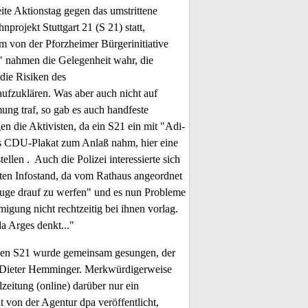
te Aktionstag gegen das umstrittene
nprojekt Stuttgart 21 (S 21) statt,
em von der Pforzheimer Bürgerinitiative
" nahmen die Gelegenheit wahr, die
die Risiken des
fzuklären. Was aber auch nicht auf
ung traf, so gab es auch handfeste
n die Aktivisten, da ein S21 ein mit "Adi-
s CDU-Plakat zum Anlaß nahm, hier eine
ellen . Auch die Polizei interessierte sich
ten Infostand, da vom Rathaus angeordnet
Auge drauf zu werfen" und es nun Probleme
igung nicht rechtzeitig bei ihnen vorlag.
a Arges denkt..."
gen S21 wurde gemeinsam gesungen, der
 Dieter Hemminger. Merkwürdigerweise
zeitung (online) darüber nur ein
t von der Agentur dpa veröffentlicht,