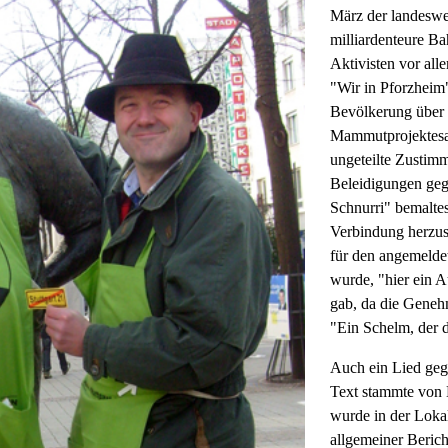
März der landeswei
milliardenteure Bah
Aktivisten vor all
"Wir in Pforzheim
Bevölkerung über 
Mammutprojektesau
ungeteilte Zustimm
Beleidigungen gege
Schnurri" bemalte
Verbindung herzust
für den angemelde
wurde, "hier ein 
gab, da die Genehm
"Ein Schelm, der d
Auch ein Lied ge
Text stammte von
wurde in der Lokal
allgemeiner Berich