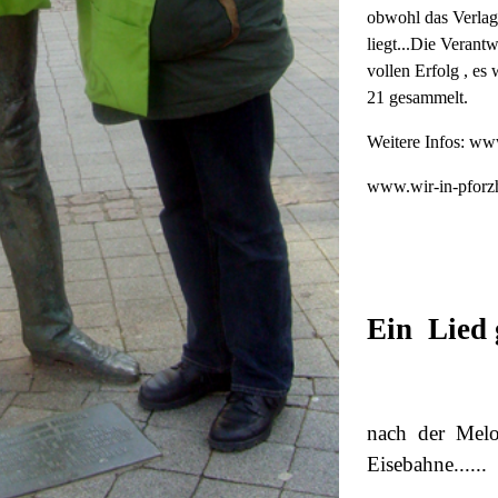
obwohl das Verlags
liegt...Die Verant
vollen Erfolg , es
21 gesammelt.
Weitere Infos: w
www.wir-in-pforz
Ein
Lied 
nach
der
Melo
Eisebahne......