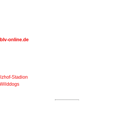
blv-online.de
lzhof-Stadion
 Wilddogs