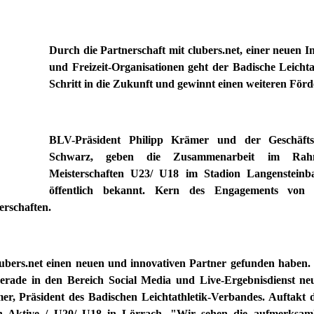
Durch die Partnerschaft mit clubers.net, einer neuen I
und Freizeit-Organisationen geht der Badische Leicht
Schritt in die Zukunft und gewinnt einen weiteren Förd
BLV-Präsident Philipp Krämer und der Geschäftsf
Schwarz, geben die Zusammenarbeit im Rahm
Meisterschaften U23/ U18 im Stadion Langenstei
öffentlich bekannt. Kern des Engagements von 
rschaften.
lubers.net einen neuen und innovativen Partner gefunden haben.
ade in den Bereich Social Media und Live-Ergebnisdienst neu
ämer, Präsident des Badischen Leichtathletik-Verbandes. Auftakt 
ten Aktive / U20/ U18 in Lörrach. "Wir sehen die aufmerksamk