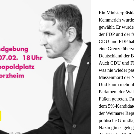
Ein Ministerpräsi
Kemmerich wurde 
gewählt. Er wurde
der FDP und der f
CDU und FDP habe
eine Grenze übersc
Deutschland der B
Auch CDU und FDP
was nie wieder pas
Massenmord der Na
Und kaum mehr als
Parlament der Wähl
Füßen getreten. F
dem 5%-Kandidaten
der Weimarer Repu
politische Grundla
Naziregimes geleg