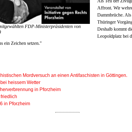
Als Teil der Zivil
Affront. Wir wehr
Dammbrüche. Als 
Thüringer Vorgäng
mitgewählten FDP-Ministerpräsidenten von
Deshalb kommt die
)
Leopoldplatz bei 
ns ein Zeichen setzen."
istischen Mordversuch an einen Antifaschisten in Göttingen.
 bei heissem Wetter
herverbrennung in Pforzheim
friedlich
6 in Pforzheim