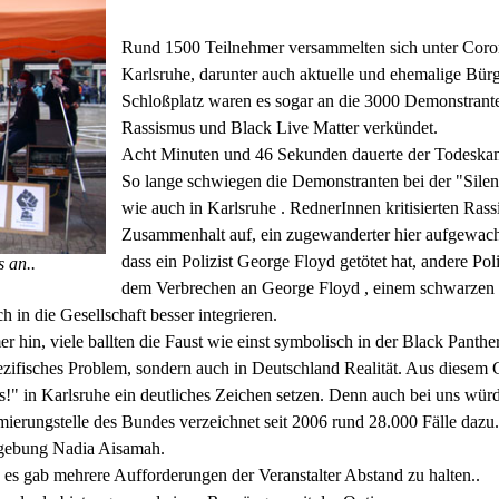
Rund 1500 Teilnehmer versammelten sich unter Coron
Karlsruhe, darunter auch aktuelle und ehemalige Bür
Schloßplatz waren es sogar an die 3000 Demonstrant
Rassismus und Black Live Matter verkündet.
Acht Minuten und 46 Sekunden dauerte der Todeska
So lange schwiegen die Demonstranten bei der "Silen
wie auch in Karlsruhe . RednerInnen kritisierten Rass
Zusammenhalt auf, ein zugewanderter hier aufgewachs
dass ein Polizist George Floyd getötet hat, andere Pol
 an..
dem Verbrechen an George Floyd , einem schwarzen 
ch in die Gesellschaft besser integrieren.
r hin, viele ballten die Faust wie einst symbolisch in der Black Pan
ezifisches Problem, sondern auch in Deutschland Realität. Aus diesem 
" in Karlsruhe ein deutliches Zeichen setzen. Denn auch bei uns würd
rimierungstelle des Bundes verzeichnet seit 2006 rund 28.000 Fälle daz
ndgebung Nadia Aisamah.
, es gab mehrere Aufforderungen der Veranstalter Abstand zu halten..