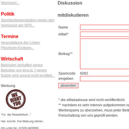
Diskussion
Weinheim...
Politik
mitdiskutieren
Spontandemonstration gegen den
Vormarsch der NPD...
Name
eMail*
Termine
Veranstaltung der Linken
Pforzheim-Enzkreis...
Beitrag**
Wirtschaft
Behörden verhaften gegen
Betreiber von kino.to ? gegen
Spamcode
6082
Nutzer wird vorerst nicht ermittelt...
eingeben
Werbung
* die eMailadresse wird nicht veröffentlicht.
** nachdem es sehr intensiv aufgekommen is
Werbespams zu überziehen, muss jeder Beitr
Freischaltung von uns geprüft werden.