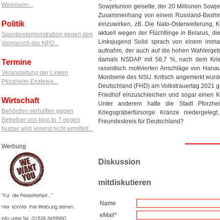
Weinheim...
Sowjetunion geiselte, der 20 Millionen Sowje
Zusammenhang von einem Russland-Bashing,
Politik
einzuwirken, zB. Die Nato-Osterweiterung, K
aktuell wegen der Flüchtlinge in Belarus, 
Spontandemonstration gegen den
Linksjugend Solid sprach von einem imm
Vormarsch der NPD...
aufnahm, der auch auf die hohen Wahlergebni
damals NSDAP mit 56,7 %, nach dem Krie
Termine
rassistisch motivierten Anschläge von Han
Veranstaltung der Linken
Mordserie des NSU. Kritisch angemerkt wurde
Pforzheim-Enzkreis...
Deutschland (FHD) am Volkstrauertag 2021 ge
Friedhof einzuschleichen und sogar einen 
Wirtschaft
Unter anderem hatte die Stadt Pforzhe
Behörden verhaften gegen
Kriegsgräberfürsorge Kränze niedergelegt
Betreiber von kino.to ? gegen
Freundeskreis für Deutschland?
Nutzer wird vorerst nicht ermittelt...
Werbung
Diskussion
mitdiskutieren
Name
eMail*