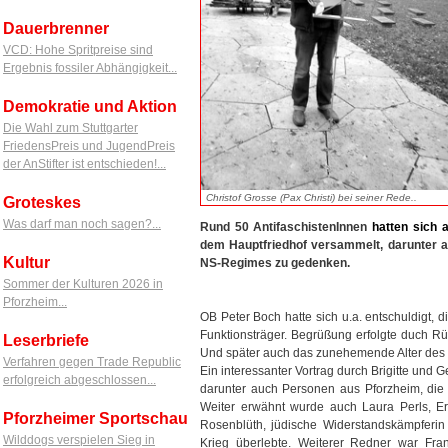
Dauerbrenner
VCD: Hohe Spritpreise sind
Ergebnis fossiler Abhängigkeit...
Demokratie und Aktion
Die Wahl zum Stuttgarter
FriedensPreis und JugendPreis
der AnStifter ist entschieden!...
Christof Grosse (Pax Christi) bei seiner Rede..
Groteskes
Was darf man noch sagen?...
Rund 50 AntifaschistenInnen
hatten
sich
dem Hauptfriedhof versammelt, darunter a
Kultur
NS-Regimes zu gedenken.
Sommer der Kulturen 2026 in
Pforzheim...
OB Peter Boch hatte sich u.a. entschuldigt, 
Funktionsträger. Begrüßung erfolgte duch Rü
Leserbriefe
Und später auch das zunehemende Alter des 
Verfahren gegen Trade Republic
Ein interessanter Vortrag durch Brigitte und 
erfolgreich abgeschlossen...
darunter auch Personen aus Pforzheim, die
Weiter erwähnt wurde auch Laura Perls, Erf
Pforzheimer Sportschau
Rosenblüth, jüdische Widerstandskämpferin
Wilddogs verspielen Sieg in
Krieg überlebte. Weiterer Redner war Fr