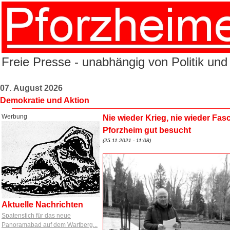
Freie Presse - unabhängig von Politik und
07. August 2026
Demokratie und Aktion
Werbung
Nie wieder Krieg, nie wieder Fa
Pforzheim gut besucht
(25.11.2021 - 11:08)
Aktuelle Nachrichten
Spatenstich für das neue
Panoramabad auf dem Wartberg...