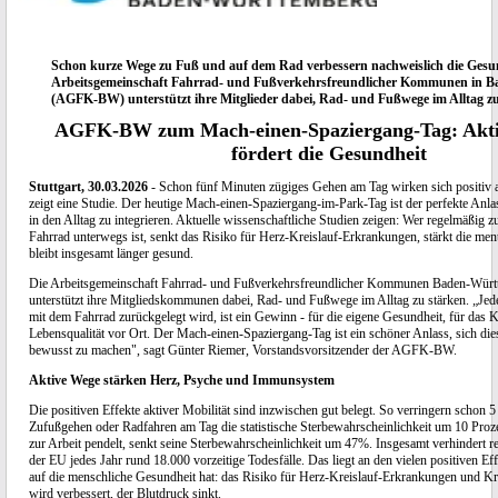
Schon kurze Wege zu Fuß und auf dem Rad verbessern nachweislich die Gesun
Arbeitsgemeinschaft Fahrrad- und Fußverkehrsfreundlicher Kommunen in 
(AGFK-BW) unterstützt ihre Mitglieder dabei, Rad- und Fußwege im Alltag zu
AGFK-BW zum Mach-einen-Spaziergang-Tag: Aktiv
fördert die Gesundheit
Stuttgart, 30.03.2026
- Schon fünf Minuten zügiges Gehen am Tag wirken sich positiv a
zeigt eine Studie. Der heutige Mach-einen-Spaziergang-im-Park-Tag ist der perfekte A
in den Alltag zu integrieren. Aktuelle wissenschaftliche Studien zeigen: Wer regelmäßig 
Fahrrad unterwegs ist, senkt das Risiko für Herz-Kreislauf-Erkrankungen, stärkt die me
bleibt insgesamt länger gesund.
Die Arbeitsgemeinschaft Fahrrad- und Fußverkehrsfreundlicher Kommunen Baden-W
unterstützt ihre Mitgliedskommunen dabei, Rad- und Fußwege im Alltag zu stärken. „Jed
mit dem Fahrrad zurückgelegt wird, ist ein Gewinn - für die eigene Gesundheit, für das K
Lebensqualität vor Ort. Der Mach-einen-Spaziergang-Tag ist ein schöner Anlass, sich die
bewusst zu machen", sagt Günter Riemer, Vorstandsvorsitzender der AGFK-BW.
Aktive Wege stärken Herz, Psyche und Immunsystem
Die positiven Effekte aktiver Mobilität sind inzwischen gut belegt. So verringern schon 
Zufußgehen oder Radfahren am Tag die statistische Sterbewahrscheinlichkeit um 10 Proz
zur Arbeit pendelt, senkt seine Sterbewahrscheinlichkeit um 47%. Insgesamt verhindert 
der EU jedes Jahr rund 18.000 vorzeitige Todesfälle. Das liegt an den vielen positiven Ef
auf die menschliche Gesundheit hat: das Risiko für Herz-Kreislauf-Erkrankungen und Kr
wird verbessert, der Blutdruck sinkt.