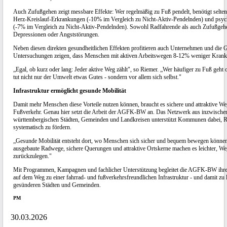
Auch Zufußgehen zeigt messbare Effekte: Wer regelmäßig zu Fuß pendelt, benötigt selt
Herz-Kreislauf-Erkrankungen (-10% im Vergleich zu Nicht-Aktiv-Pendelnden) und psy
(-7% im Vergleich zu Nicht-Aktiv-Pendelnden). Sowohl Radfahrende als auch Zufußgehe
Depressionen oder Angststörungen.
Neben diesen direkten gesundheitlichen Effekten profitieren auch Unternehmen und die G
Untersuchungen zeigen, dass Menschen mit aktiven Arbeitswegen 8-12% weniger Krankh
„Egal, ob kurz oder lang: Jeder aktive Weg zählt", so Riemer. „Wer häufiger zu Fuß geht 
tut nicht nur der Umwelt etwas Gutes - sondern vor allem sich selbst."
Infrastruktur ermöglicht gesunde Mobilität
Damit mehr Menschen diese Vorteile nutzen können, braucht es sichere und attraktive W
Fußverkehr. Genau hier setzt die Arbeit der AGFK-BW an. Das Netzwerk aus inzwischen
württembergischen Städten, Gemeinden und Landkreisen unterstützt Kommunen dabei, 
systematisch zu fördern.
„Gesunde Mobilität entsteht dort, wo Menschen sich sicher und bequem bewegen können
ausgebaute Radwege, sichere Querungen und attraktive Ortskerne machen es leichter, Weg
zurückzulegen."
Mit Programmen, Kampagnen und fachlicher Unterstützung begleitet die AGFK-BW ih
auf dem Weg zu einer fahrrad- und fußverkehrsfreundlichen Infrastruktur - und damit zu
gesünderen Städten und Gemeinden.
PM
30.03.2026