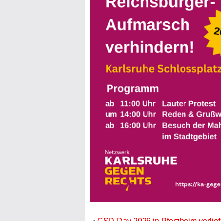
·
CSD-Day 2026 in Pforzheim verlief 